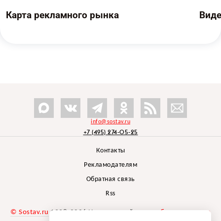
Карта рекламного рынка
Вид
info@sostav.ru
+7 (495) 274-05-25
Контакты
Рекламодателям
Обратная связь
Rss
© Sostav.ru
1998-2026 Независимый проект
брендингового