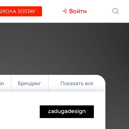
Войти
ШКОЛА
SOSTAV
on
Брендинг
Показать все
г
Медиа
Полный цикл