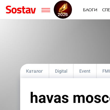
БЛОГИ
СП
Каталог
Digital
Event
FM
Группа компаний
Интегрированны
havas mos