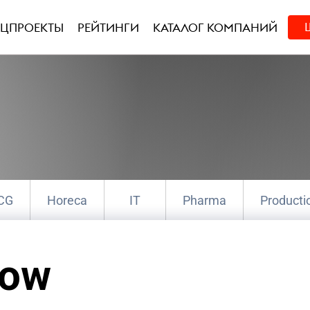
ЕЦПРОЕКТЫ
РЕЙТИНГИ
КАТАЛОГ КОМПАНИЙ
CG
Horeca
IT
Pharma
Producti
е коммуникации
Креатив
Маркетин
cow