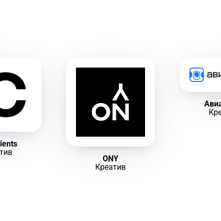
Ави
Кр
ients
тив
ONY
Креатив