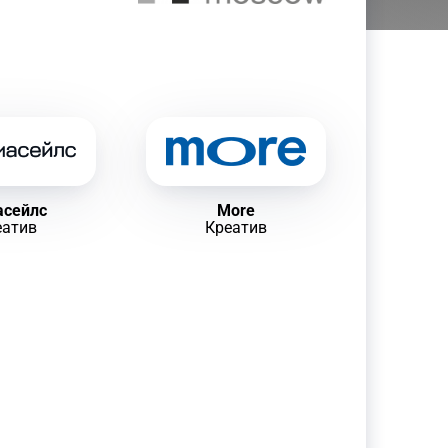
асейлс
More
еатив
Креатив