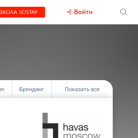
Войти
ШКОЛА
SOSTAV
on
Брендинг
Показать все
г
Медиа
Полный цикл