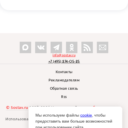
info@sostav.ru
+7 (495) 274-05-25
Контакты
Рекламодателям
Обратная связь
Rss
© Sostav.ru
1998-2026 Независимый проект
брендингового
агентства Depot
Мы используем файлы
cookie
, чтобы
Использование материалов Sostav.ru допустимо только при
предоставить вам больше возможностей
указании источника.
при использовании сайта.