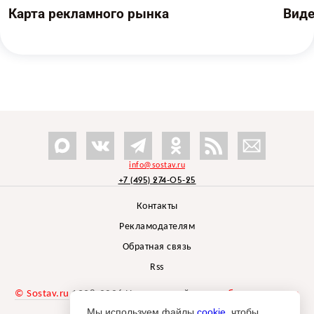
Карта рекламного рынка
Вид
info@sostav.ru
+7 (495) 274-05-25
Контакты
Рекламодателям
Обратная связь
Rss
© Sostav.ru
1998-2026 Независимый проект
брендингового
агентства Depot
Мы используем файлы
cookie
, чтобы