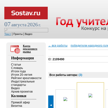
07
2026
августа
г.
|
|
Текст
Принты
Видео
← все работы
победители народного го
Карта
рекламного
рынка
Информация
ID:
2109490
Статьи
Словарь
Итоги года
Итоги 20-летия
Все работы автора:
(3)
Рейтинг креативности
Индустриальные
стандарты
Видео
Архив проектов
Колонки
Прямой эфир
◄
Визитка