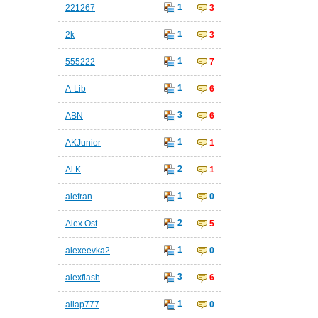
1
221267
3
1
2k
3
1
555222
7
1
A-Lib
6
3
ABN
6
1
AKJunior
1
2
Al K
1
1
alefran
0
2
Alex Ost
5
1
alexeevka2
0
3
alexflash
6
1
allap777
0