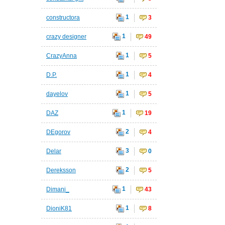
1
constructora
3
1
crazy designer
49
1
CrazyAnna
5
1
D.P.
4
1
dayelov
5
1
DAZ
19
2
DEgorov
4
3
Delar
0
2
Dereksson
5
1
Dimani_
43
1
DioniK81
8