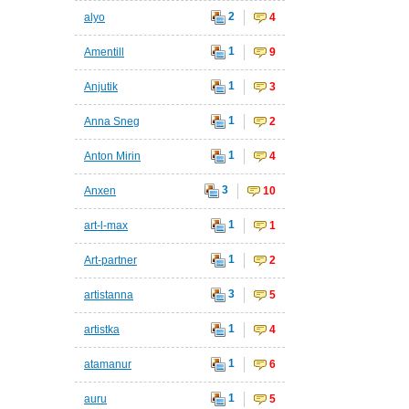
2
alyo
4
1
Amentill
9
1
Anjutik
3
1
Anna Sneg
2
1
Anton Mirin
4
3
Anxen
10
1
art-l-max
1
1
Art-partner
2
3
artistanna
5
1
artistka
4
1
atamanur
6
1
auru
5