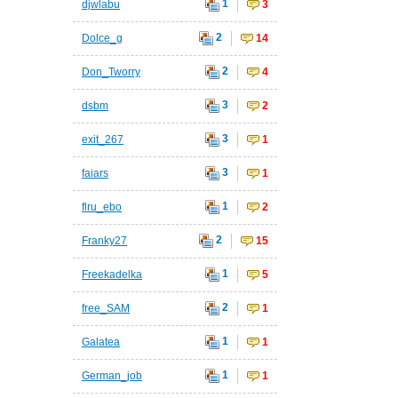
1
djwlabu
3
2
Dolce_g
14
2
Don_Tworry
4
3
dsbm
2
3
exit_267
1
3
faiars
1
1
flru_ebo
2
2
Franky27
15
1
Freekadelka
5
2
free_SAM
1
1
Galatea
1
1
German_job
1