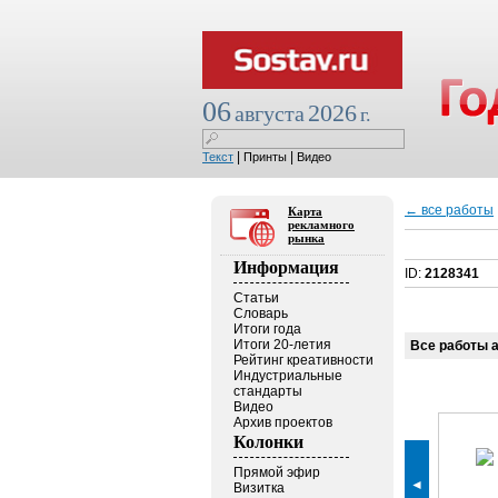
06
2026
августа
г.
|
|
Текст
Принты
Видео
← все работы
Карта
рекламного
рынка
Информация
ID:
2128341
Статьи
Словарь
Итоги года
Итоги 20-летия
Все работы 
Рейтинг креативности
Индустриальные
стандарты
Видео
Архив проектов
Колонки
Прямой эфир
◄
Визитка