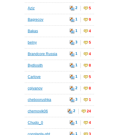
2
Aziz
5
1
Bagrecov
9
1
Bakas
4
3
belny
5
1
Brandcore Russia
4
1
Bydlosith
8
1
Carlove
5
2
cgivanov
8
3
cheboorushka
1
2
chernovik06
24
1
Chudo_0
4
1
constanta-ght
3