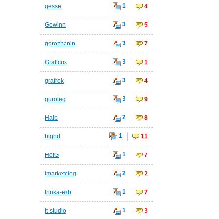
1
gesse
4
3
Gewinn
5
3
gorozhanin
7
3
Graficus
1
3
grafrek
4
3
guroleg
9
2
Halb
8
1
highd
11
1
HofG
7
2
imarketolog
2
1
Irinka-ekb
7
1
it-studio
3