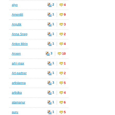
2
alyo
4
1
Amentill
9
1
Anjutik
3
1
Anna Sneg
2
1
Anton Mirin
4
3
Anxen
10
1
art-l-max
1
1
Art-partner
2
3
artistanna
5
1
artistka
4
1
atamanur
6
1
auru
5