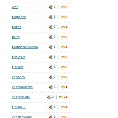
2
Aziz
5
1
Bagrecov
9
1
Bakas
4
3
belny
5
1
Brandcore Russia
4
1
Bydlosith
8
1
Carlove
5
2
cgivanov
8
3
cheboorushka
1
2
chernovik06
24
1
Chudo_0
4
1
constanta-ght
3