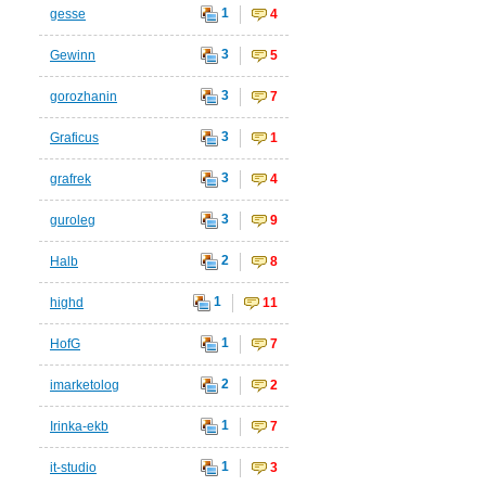
1
gesse
4
3
Gewinn
5
3
gorozhanin
7
3
Graficus
1
3
grafrek
4
3
guroleg
9
2
Halb
8
1
highd
11
1
HofG
7
2
imarketolog
2
1
Irinka-ekb
7
1
it-studio
3