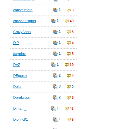
1
constructora
3
1
crazy designer
49
1
CrazyAnna
5
1
D.P.
4
1
dayelov
5
1
DAZ
19
2
DEgorov
4
3
Delar
0
2
Dereksson
5
1
Dimani_
43
1
DioniK81
8