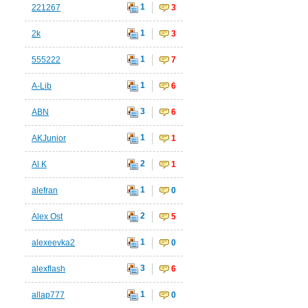
1
221267
3
1
2k
3
1
555222
7
1
A-Lib
6
3
ABN
6
1
AKJunior
1
2
Al K
1
1
alefran
0
2
Alex Ost
5
1
alexeevka2
0
3
alexflash
6
1
allap777
0