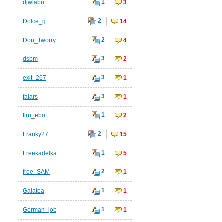
1
djwlabu
3
2
Dolce_g
14
2
Don_Tworry
4
3
dsbm
2
3
exit_267
1
3
faiars
1
1
flru_ebo
2
2
Franky27
15
1
Freekadelka
5
2
free_SAM
1
1
Galatea
1
1
German_job
1