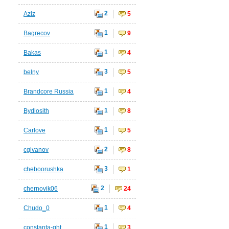
2
Aziz
5
1
Bagrecov
9
1
Bakas
4
3
belny
5
1
Brandcore Russia
4
1
Bydlosith
8
1
Carlove
5
2
cgivanov
8
3
cheboorushka
1
2
chernovik06
24
1
Chudo_0
4
1
constanta-ght
3