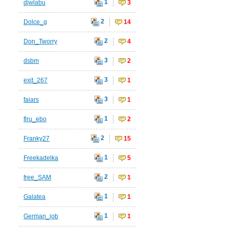
1
djwlabu
3
2
Dolce_g
14
2
Don_Tworry
4
3
dsbm
2
3
exit_267
1
3
faiars
1
1
flru_ebo
2
2
Franky27
15
1
Freekadelka
5
2
free_SAM
1
1
Galatea
1
1
German_job
1