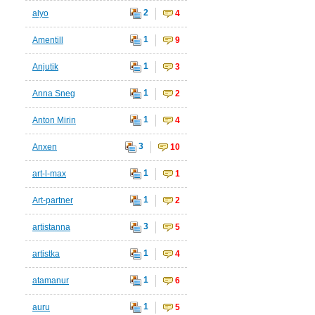
2
alyo
4
1
Amentill
9
1
Anjutik
3
1
Anna Sneg
2
1
Anton Mirin
4
3
Anxen
10
1
art-l-max
1
1
Art-partner
2
3
artistanna
5
1
artistka
4
1
atamanur
6
1
auru
5