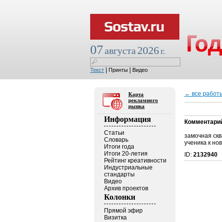
07
2026
августа
г.
|
|
Текст
Принты
Видео
← все работ
Карта
рекламного
рынка
Информация
Комментари
Статьи
замочная скв
Словарь
ученика к нов
Итоги года
Итоги 20-летия
ID:
2132940
Рейтинг креативности
Индустриальные
стандарты
Видео
Архив проектов
Колонки
Прямой эфир
Визитка