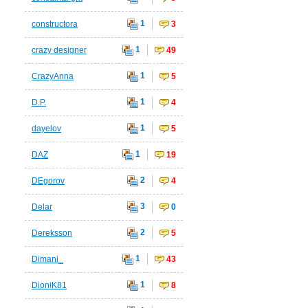
1
constructora
3
1
crazy designer
49
1
CrazyAnna
5
1
D.P.
4
1
dayelov
5
1
DAZ
19
2
DEgorov
4
3
Delar
0
2
Dereksson
5
1
Dimani_
43
1
DioniK81
8