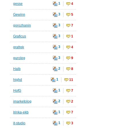
1
gesse
4
3
Gewinn
5
3
gorozhanin
7
3
Graficus
1
3
grafrek
4
3
guroleg
9
2
Halb
8
1
highd
11
1
HofG
7
2
imarketolog
2
1
Irinka-ekb
7
1
it-studio
3