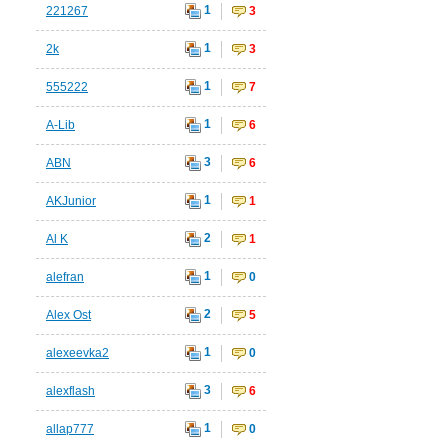
1
221267
3
1
2k
3
1
555222
7
1
A-Lib
6
3
ABN
6
1
AKJunior
1
2
Al K
1
1
alefran
0
2
Alex Ost
5
1
alexeevka2
0
3
alexflash
6
1
allap777
0