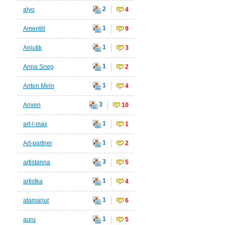
2
alyo
4
1
Amentill
9
1
Anjutik
3
1
Anna Sneg
2
1
Anton Mirin
4
3
Anxen
10
1
art-l-max
1
1
Art-partner
2
3
artistanna
5
1
artistka
4
1
atamanur
6
1
auru
5