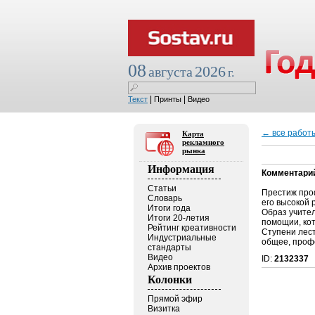
08
2026
августа
г.
|
|
Текст
Принты
Видео
← все работ
Карта
рекламного
рынка
Информация
Комментари
Статьи
Престиж про
Словарь
его высокой 
Итоги года
Образ учител
Итоги 20-летия
помощии, ко
Рейтинг креативности
Ступени лест
Индустриальные
общее, проф
стандарты
Видео
ID:
2132337
Архив проектов
Колонки
Прямой эфир
Визитка