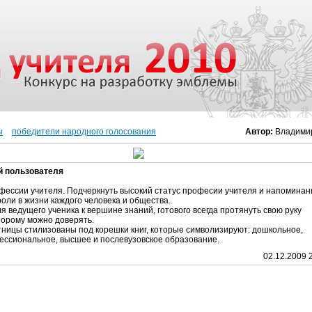
ы
победители народного голосования
Автор:
Владими
й пользователя
фессии учителя. Подчеркнуть высокий статус професии учителя и напоминан
роли в жизни каждого человека и общества.
я ведущего ученика к вершине знаний, готового всегда протянуть свою руку
торому можно доверять.
ницы стилизованы под корешки книг, которые символизируют: дошкольное,
ессиональное, высшее и послевузовское образование.
02.12.2009 