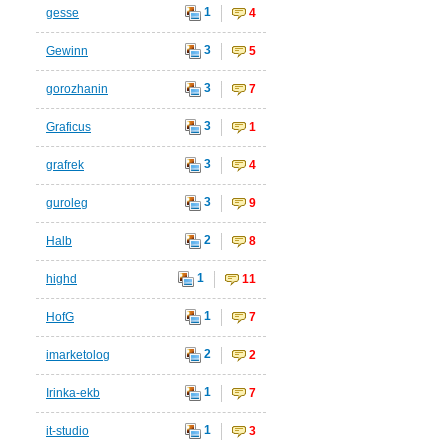
1
gesse
4
3
Gewinn
5
3
gorozhanin
7
3
Graficus
1
3
grafrek
4
3
guroleg
9
2
Halb
8
1
highd
11
1
HofG
7
2
imarketolog
2
1
Irinka-ekb
7
1
it-studio
3