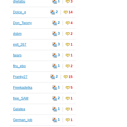
1
djwlabu
3
2
Dolce_g
14
2
Don_Tworry
4
3
dsbm
2
3
exit_267
1
3
faiars
1
1
flru_ebo
2
2
Franky27
15
1
Freekadelka
5
2
free_SAM
1
1
Galatea
1
1
German_job
1