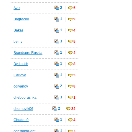
2
Aziz
5
1
Bagrecov
9
1
Bakas
4
3
belny
5
1
Brandcore Russia
4
1
Bydlosith
8
1
Carlove
5
2
cgivanov
8
3
cheboorushka
1
2
chernovik06
24
1
Chudo_0
4
1
constanta-ght
3