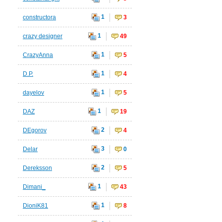
1
constructora
3
1
crazy designer
49
1
CrazyAnna
5
1
D.P.
4
1
dayelov
5
1
DAZ
19
2
DEgorov
4
3
Delar
0
2
Dereksson
5
1
Dimani_
43
1
DioniK81
8