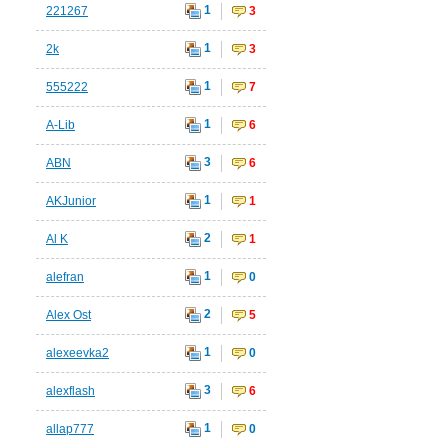
1
221267
3
1
2k
3
1
555222
7
1
A-Lib
6
3
ABN
6
1
AKJunior
1
2
Al K
1
1
alefran
0
2
Alex Ost
5
1
alexeevka2
0
3
alexflash
6
1
allap777
0