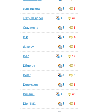
1
constructora
3
1
crazy designer
49
1
CrazyAnna
5
1
D.P.
4
1
dayelov
5
1
DAZ
19
2
DEgorov
4
3
Delar
0
2
Dereksson
5
1
Dimani_
43
1
DioniK81
8