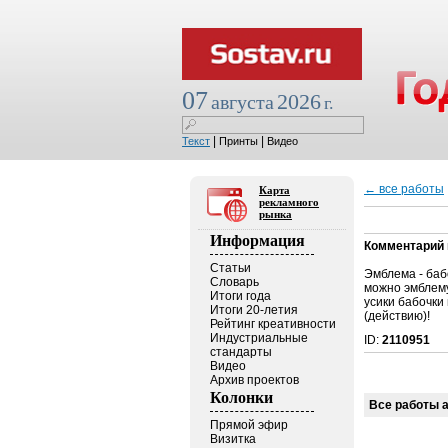
07
2026
августа
г.
|
|
Текст
Принты
Видео
← все работы
Карта
рекламного
рынка
Информация
Комментарий 
Статьи
Эмблема - баб
Словарь
можно эмблему
Итоги года
усики бабочки
Итоги 20-летия
(действию)!
Рейтинг креативности
Индустриальные
ID:
2110951
стандарты
Видео
Архив проектов
Колонки
Все работы 
Прямой эфир
Визитка