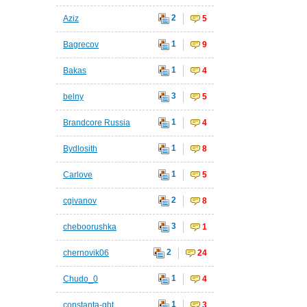
2
Aziz
5
1
Bagrecov
9
1
Bakas
4
3
belny
5
1
Brandcore Russia
4
1
Bydlosith
8
1
Carlove
5
2
cgivanov
8
3
cheboorushka
1
2
chernovik06
24
1
Chudo_0
4
1
constanta-ght
3