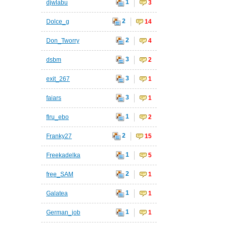
1
djwlabu
3
2
Dolce_g
14
2
Don_Tworry
4
3
dsbm
2
3
exit_267
1
3
faiars
1
1
flru_ebo
2
2
Franky27
15
1
Freekadelka
5
2
free_SAM
1
1
Galatea
1
1
German_job
1