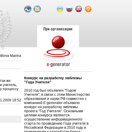
tilova Marina
Конкурс на разработку эмблемы
так же
"Года Учителя"
и учитель,
му процессу
2010 год был объявлен "Годом
Учителя", в связи с этим Министерство
образования и науки РФ совместно с
11.2009 18:52
компанией E-generator объявило
конкурс на разработку эмблемы
проекта "Год Учителя". Основными
целями конкурса являются
осуществление информационного
старта по проведению Года учителя в
Российской Федерации в 2010 году и
привлечение к разработке бренд-