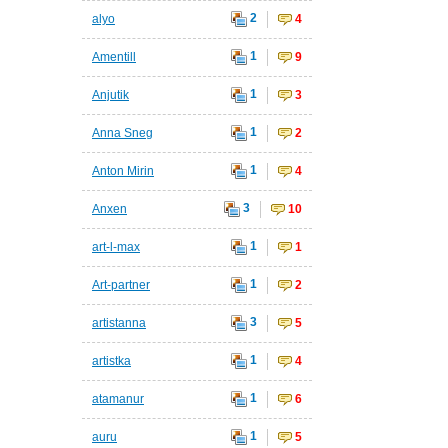
2
alyo
4
1
Amentill
9
1
Anjutik
3
1
Anna Sneg
2
1
Anton Mirin
4
3
Anxen
10
1
art-l-max
1
1
Art-partner
2
3
artistanna
5
1
artistka
4
1
atamanur
6
1
auru
5