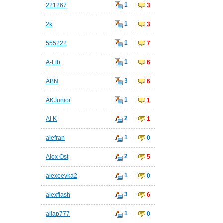
1
221267
3
1
2k
3
1
555222
7
1
A-Lib
6
3
ABN
6
1
AKJunior
1
2
Al K
1
1
alefran
0
2
Alex Ost
5
1
alexeevka2
0
3
alexflash
6
1
allap777
0