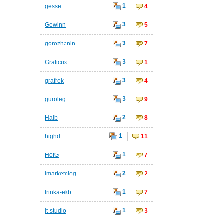
1
gesse
4
3
Gewinn
5
3
gorozhanin
7
3
Graficus
1
3
grafrek
4
3
guroleg
9
2
Halb
8
1
highd
11
1
HofG
7
2
imarketolog
2
1
Irinka-ekb
7
1
it-studio
3