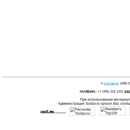
©
Состав.ру
1998-2
тел/факс:
адр
+7 (495) 225 1331
При использовании материало
Администрация Sostav.ru просит Вас сооб