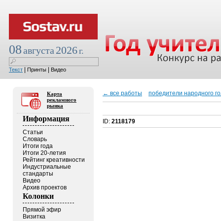
08
2026
августа
г.
|
|
Текст
Принты
Видео
← все работы
победители народного г
Карта
рекламного
рынка
Информация
ID:
2118179
Статьи
Словарь
Итоги года
Итоги 20-летия
Рейтинг креативности
Индустриальные
стандарты
Видео
Архив проектов
Колонки
Прямой эфир
Визитка