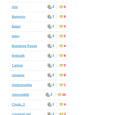
2
Aziz
5
1
Bagrecov
9
1
Bakas
4
3
belny
5
1
Brandcore Russia
4
1
Bydlosith
8
1
Carlove
5
2
cgivanov
8
3
cheboorushka
1
2
chernovik06
24
1
Chudo_0
4
1
constanta-ght
3