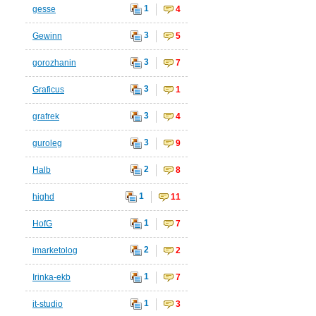
1
gesse
4
3
Gewinn
5
3
gorozhanin
7
3
Graficus
1
3
grafrek
4
3
guroleg
9
2
Halb
8
1
highd
11
1
HofG
7
2
imarketolog
2
1
Irinka-ekb
7
1
it-studio
3