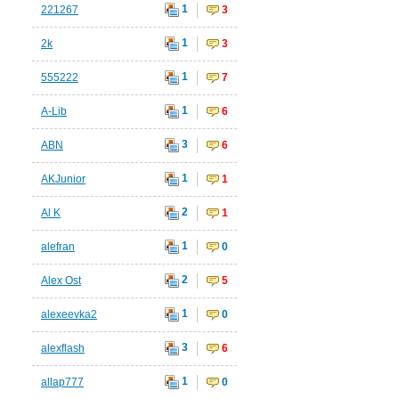
1
221267
3
1
2k
3
1
555222
7
1
A-Lib
6
3
ABN
6
1
AKJunior
1
2
Al K
1
1
alefran
0
2
Alex Ost
5
1
alexeevka2
0
3
alexflash
6
1
allap777
0