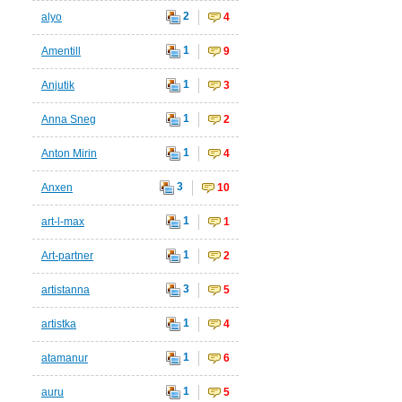
2
alyo
4
1
Amentill
9
1
Anjutik
3
1
Anna Sneg
2
1
Anton Mirin
4
3
Anxen
10
1
art-l-max
1
1
Art-partner
2
3
artistanna
5
1
artistka
4
1
atamanur
6
1
auru
5