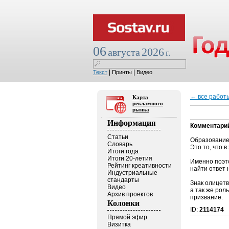
06
2026
августа
г.
|
|
Текст
Принты
Видео
← все работ
Карта
рекламного
рынка
Информация
Комментари
Статьи
Образование
Словарь
Это то, что 
Итоги года
Итоги 20-летия
Именно поэто
Рейтинг креативности
найти ответ 
Индустриальные
стандарты
Знак олицет
Видео
а так же роль
Архив проектов
призвание.
Колонки
ID:
2114174
Прямой эфир
Визитка