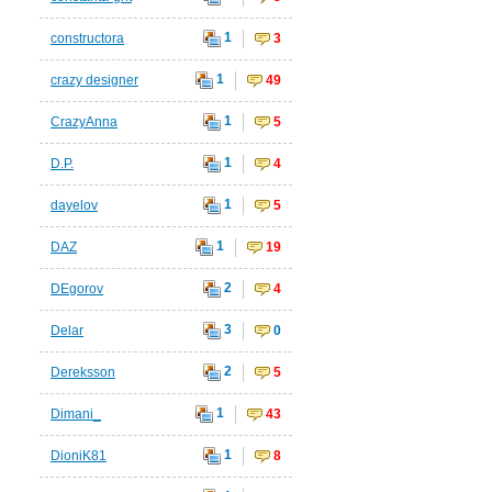
1
constructora
3
1
crazy designer
49
1
CrazyAnna
5
1
D.P.
4
1
dayelov
5
1
DAZ
19
2
DEgorov
4
3
Delar
0
2
Dereksson
5
1
Dimani_
43
1
DioniK81
8