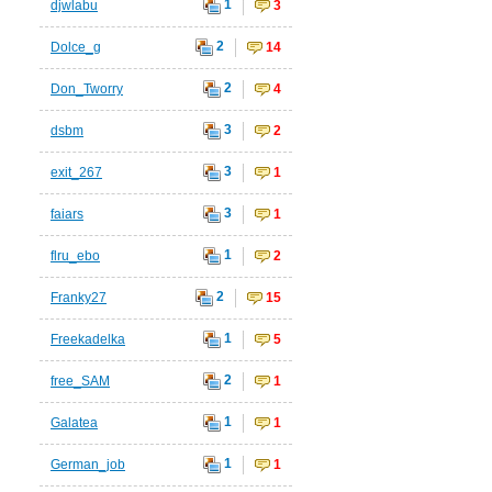
1
djwlabu
3
2
Dolce_g
14
2
Don_Tworry
4
3
dsbm
2
3
exit_267
1
3
faiars
1
1
flru_ebo
2
2
Franky27
15
1
Freekadelka
5
2
free_SAM
1
1
Galatea
1
1
German_job
1