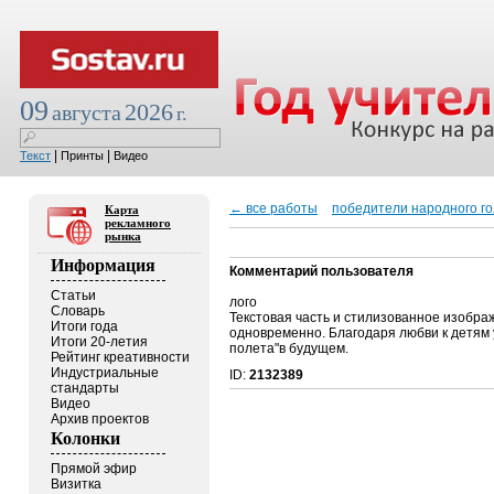
09
2026
августа
г.
|
|
Текст
Принты
Видео
← все работы
победители народного г
Карта
рекламного
рынка
Информация
Комментарий пользователя
Статьи
лого
Словарь
Текстовая часть и стилизованное изобра
Итоги года
одновременно. Благодаря любви к детям 
Итоги 20-летия
полета"в будущем.
Рейтинг креативности
Индустриальные
ID:
2132389
стандарты
Видео
Архив проектов
Колонки
Прямой эфир
Визитка