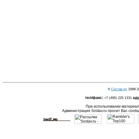
©
Состав.ру
1998-2
тел/факс:
адр
+7 (495) 225 1331
При использовании материало
Администрация Sostav.ru просит Вас сооб