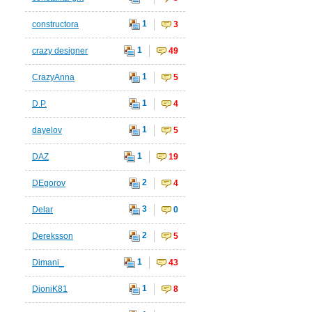
1
constructora
3
1
crazy designer
49
1
CrazyAnna
5
1
D.P.
4
1
dayelov
5
1
DAZ
19
2
DEgorov
4
3
Delar
0
2
Dereksson
5
1
Dimani_
43
1
DioniK81
8