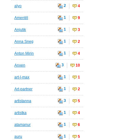
2
alyo
4
1
Amentill
9
1
Anjutik
3
1
Anna Sneg
2
1
Anton Mirin
4
3
Anxen
10
1
art-l-max
1
1
Art-partner
2
3
artistanna
5
1
artistka
4
1
atamanur
6
1
auru
5