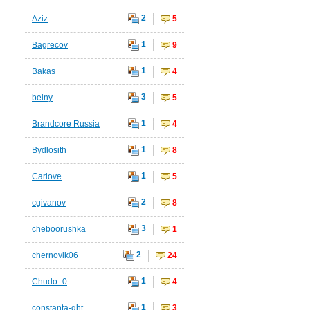
2
Aziz
5
1
Bagrecov
9
1
Bakas
4
3
belny
5
1
Brandcore Russia
4
1
Bydlosith
8
1
Carlove
5
2
cgivanov
8
3
cheboorushka
1
2
chernovik06
24
1
Chudo_0
4
1
constanta-ght
3