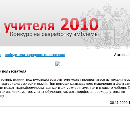
ы
победители народного голосования
Автор:
al
й пользователя
источник знаний, под руководством учителя может превратиться из механическ
о материала в живой и яркий. При помощи развиваемого мышления и фантаз
ги может трансформироваться как в фигурку оригами, так и в живого лебедя. 
 символизирует результат обучения, как метаморфоза перехода утенка во
цу.
30.11.2009 