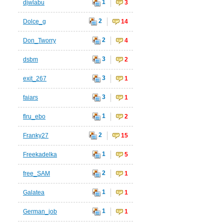
1
djwlabu
3
2
Dolce_g
14
2
Don_Tworry
4
3
dsbm
2
3
exit_267
1
3
faiars
1
1
flru_ebo
2
2
Franky27
15
1
Freekadelka
5
2
free_SAM
1
1
Galatea
1
1
German_job
1