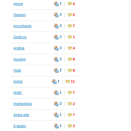
1
gesse
4
3
Gewinn
5
3
gorozhanin
7
3
Graficus
1
3
grafrek
4
3
guroleg
9
2
Halb
8
1
highd
11
1
HofG
7
2
imarketolog
2
1
Irinka-ekb
7
1
it-studio
3