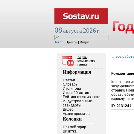
08
2026
августа
г.
|
|
Текст
Принты
Видео
← все работ
Карта
рекламного
рынка
Информация
Комментари
Статьи
Книга – как 
Словарь
зазубренног
Итоги года
страница кни
Итоги 20-летия
образ лебедя
Рейтинг креативности
взрослую пти
Индустриальные
стандарты
ID:
2131241
Видео
Архив проектов
Колонки
Прямой эфир
Визитка