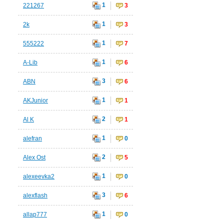
1
221267
3
1
2k
3
1
555222
7
1
A-Lib
6
3
ABN
6
1
AKJunior
1
2
Al K
1
1
alefran
0
2
Alex Ost
5
1
alexeevka2
0
3
alexflash
6
1
allap777
0