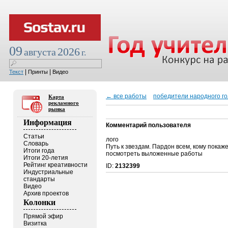
09
2026
августа
г.
|
|
Текст
Принты
Видео
← все работы
победители народного г
Карта
рекламного
рынка
Информация
Комментарий пользователя
Статьи
лого
Словарь
Путь к звездам. Пардон всем, кому покаже
Итоги года
посмотреть выложенные работы
Итоги 20-летия
Рейтинг креативности
ID:
2132399
Индустриальные
стандарты
Видео
Архив проектов
Колонки
Прямой эфир
Визитка