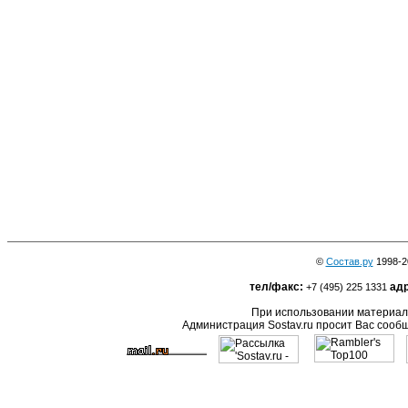
©
Состав.ру
1998-2
тел/факс:
адр
+7 (495) 225 1331
При использовании материало
Администрация Sostav.ru просит Вас сооб