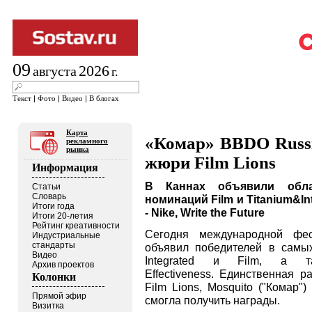
09
2026
августа
г.
Текст
|
Фото
|
Видео
|
В блогах
Карта
«Комар» BBDO Russi
рекламного
рынка
жюри Film Lions
Информация
В Каннах объявили обла
Статьи
Словарь
номинаций Film и Titanium&In
Итоги года
- Nike, Write the Future
Итоги 20-летия
Рейтинг креативности
Сегодня международной фе
Индустриальные
стандарты
объявил победителей в самых
Видео
Integrated и Film, а 
Архив проектов
Effectiveness. Единственная 
Колонки
Film Lions, Mosquito ("Комар
Прямой эфир
смогла получить награды.
Визитка