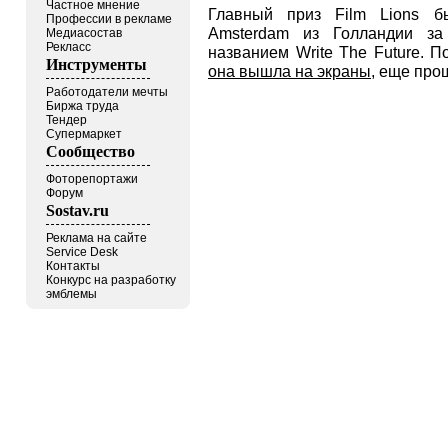
Частное мнение
Главный приз Film Lions б
Профессии в рекламе
Amsterdam из Голландии з
Медиасостав
Рекласс
названием Write The Future. 
Инструменты
она вышла на экраны
, еще про
Работодатели мечты
Биржа труда
Тендер
Супермаркет
Сообщество
Фоторепортажи
Форум
Sostav.ru
Реклама на сайте
Service Desk
Контакты
Конкурс на разработку
эмблемы