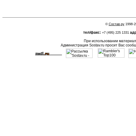
©
Состав.ру
1998-2
тел/факс:
адр
+7 (495) 225 1331
При использовании материало
Администрация Sostav.ru просит Вас сооб