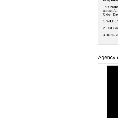
Independe
This bran
across ALL
Cyber, Dir
1. WIEDE
2. DROGA
3. JUNG 
Agency o