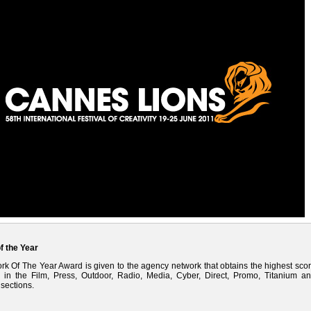
f the Year
k Of The Year Award is given to the agency network that obtains the highest sco
es in the Film, Press, Outdoor, Radio, Media, Cyber, Direct, Promo, Titanium a
 sections.