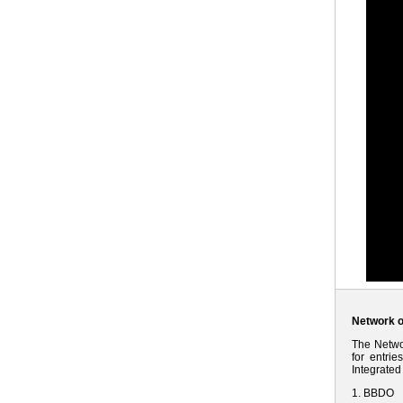
Network o
The Networ
for entri
Integrated
1. BBDO