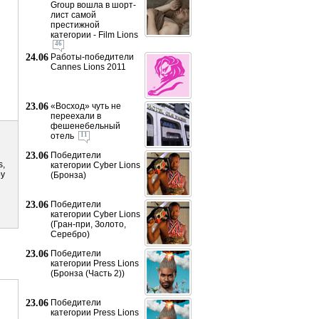
Group вошла в шорт-
лист самой
престижной
категории - Film Lions
46
24.06
Работы-победители
Cannes Lions 2011
23.06
«Восход» чуть не
переехали в
фешенебельный
отель
11
23.06
Победители
s,
категории Cyber Lions
by
(Бронза)
23.06
Победители
категории Cyber Lions
(Гран-при, Золото,
Серебро)
23.06
Победители
категории Press Lions
(Бронза (Часть 2))
23.06
Победители
категории Press Lions