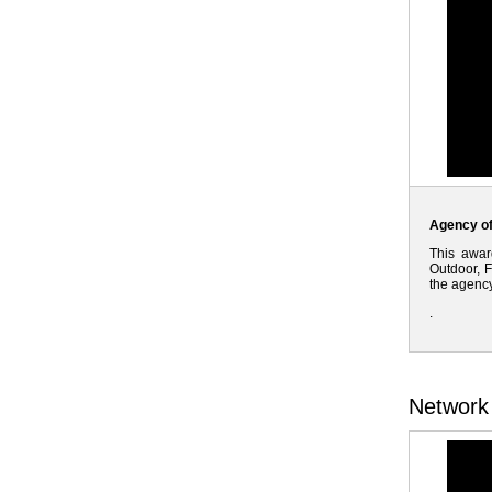
Agency of
This award
Outdoor, F
the agency
.
Network 