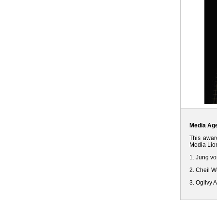
Media Age
This award
Media Lion
1. Jung v
2. Cheil W
3. Ogilvy 