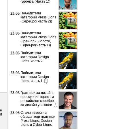
(Бронза (Часть 1))
23.06
Победители
категории Press Lions
(Серебро(Часть 2))
23.06
Победители
категории Press Lions
(Гран-при, Золото,
Серебро(Часть 1))
23.06
Победители
категории Design
Lions. часть 2
23.06
Победители
категории Design
Lions. часть 1
1
23.06
Гран-при за дизайн,
прессу и интернет и
российское серебро
за дизайн упаковки
3
re
23.06
Стали известны
nd
обладатели гран-при
Press Lions, Design
Lions и Cyber Lions