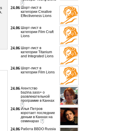
2
24.06
Шорт-лист в
ts
категории Creative
a,
Effectiveness Lions
24.06
Шорт-лист в
категории Film Craft
Lions
24.06
Шорт-лист в
категории Titanium
and Integrated Lions
24.06
Шорт-лист в
категории Film Lions
24.06
Агентство
bazina.sass+ о
развлекательной
программе в Каннах
1
24.06
Илья Петров
коротает последние
деньки в Каннах на
семинарах
4
24.06
Работа BBDO Russia