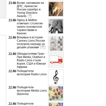
23.06
Волки, напавшие на
ДПС, принесли
России серебро в
Young Directors
Awards
10
23.06
Ogilvy & Mather
отмечает столетие
своего основателя
торжествами в
Каннах
22.06
Впервые в истории
Cannes Lions Россия
получила награду за
дизайн упаковки
207
22.06
Обладателями Гран-
При Media, Outdoor и
Radio Lions стали
Корея, США и Южная
Африка
22.06
Победители
категории Radio Lions
22.06
Победители
категории Media Lions
(Бронза)
22.06
Победители