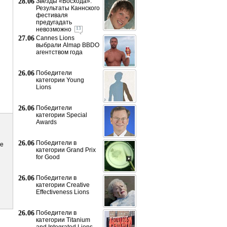
28.06
Звёзды «Восхода»:
Результаты Каннского
фестиваля
предугадать
невозможно
13
27.06
Cannes Lions
выбрали Almap BBDO
агентством года
26.06
Победители
категории Young
Lions
26.06
Победители
категории Special
Awards
26.06
Победители в
he
категории Grand Prix
for Good
26.06
Победители в
категории Creative
Effectiveness Lions
26.06
Победители в
категории Titanium