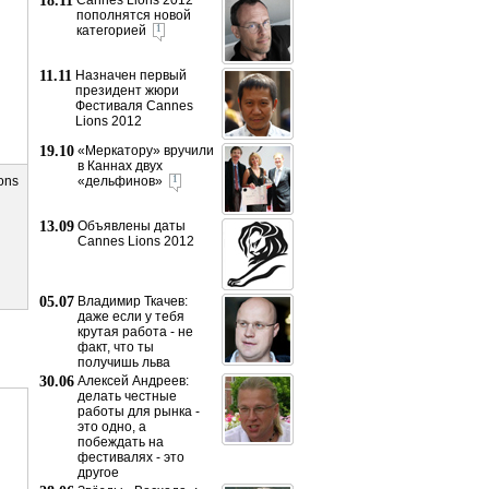
18.11
Cannes Lions 2012
пополнятся новой
категорией
1
11.11
Назначен первый
президент жюри
Фестиваля Cannes
Lions 2012
19.10
«Меркатору» вручили
в Каннах двух
ions
«дельфинов»
1
13.09
Объявлены даты
Cannes Lions 2012
05.07
Владимир Ткачев:
даже если у тебя
крутая работа - не
факт, что ты
получишь льва
30.06
Алексей Андреев:
делать честные
работы для рынка -
это одно, а
побеждать на
фестивалях - это
другое