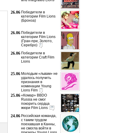
and Integrated Lions
26.06
Победители в
категории Film Lions
(Бронза)
26.06
Победители в
категории Film Lions
(Гран-при, Золото,
Серебро)
1
26.06
Победители в
категории Craft Film
Lions
25.06
Молодым «львам» не
удалось получить
признания в
номинации Young
Lions Film
7
25.06
«Комар» BBDO
Russia не смог
покорить сердца
жюри Film Lions
29
24.06
Российская команда,
с таким трудом
поехавшая в Канны,
не смогла войти в
призеры Young Lions