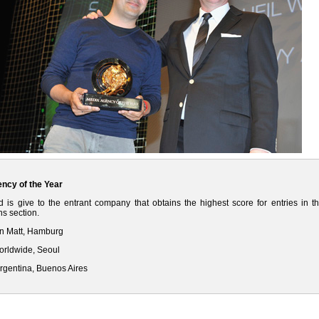
ncy of the Year
 is give to the entrant company that obtains the highest score for entries in t
s section.
on Matt, Hamburg
orldwide, Seoul
Argentina, Buenos Aires