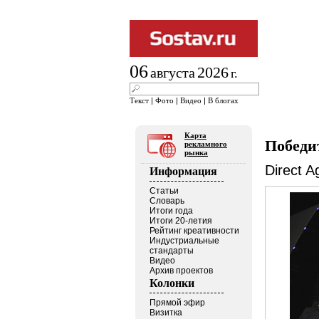
06
2026
августа
г.
Текст
|
Фото
|
Видео
|
В блогах
Карта
Победит
рекламного
рынка
Direct A
Информация
Статьи
Словарь
Итоги года
Итоги 20-летия
Рейтинг креативности
Индустриальные
стандарты
Видео
Архив проектов
Колонки
Прямой эфир
Визитка