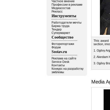
Частное мнение
Профессии в рекламе
Медиасостав
Рекласс
Инструменты
Работодатели мечты
Биржа труда
Тендер
Супермаркет
Сообщество
This award i
Фоторепортажи
section, irr
Форум
1. Ogilvy Ar
Sostav.ru
2. Akestam 
Реклама на сайте
Service Desk
3. Ogilvy Br
Контакты
Конкурс на разработку
эмблемы
Media Ag