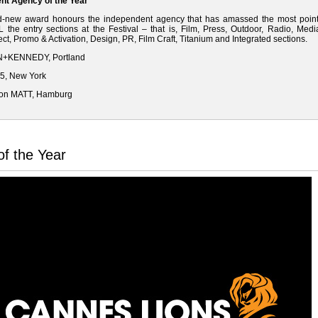
nt Agency of the Year
d-new award honours the independent agency that has amassed the most poin
 the entry sections at the Festival – that is, Film, Press, Outdoor, Radio, Medi
ect, Promo & Activation, Design, PR, Film Craft, Titanium and Integrated sections.
N+KENNEDY, Portland
5, New York
von MATT, Hamburg
f the Year