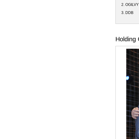
2. OGILV
3. DDB
Holding