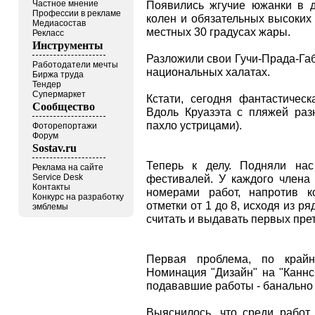
Частное мнение
Появились жгучие южанки в д
Профессии в рекламе
колен и обязательных высоких 
Медиасостав
местных 30 градусах жары.
Рекласс
Инструменты
Разложили свои Гучи-Прада-Г
Работодатели мечты
национальных халатах.
Биржа труда
Тендер
Супермаркет
Кстати, сегодня фантастичес
Сообщество
Вдоль Круазэта с пляжей раз
пахло устрицами).
Фоторепортажи
Форум
Sostav.ru
Теперь к делу. Подняли на
Реклама на сайте
Service Desk
фестивалей. У каждого члена
Контакты
номерами работ, напротив 
Конкурс на разработку
отметки от 1 до 8, исходя из р
эмблемы
считать и выдавать первых пре
Первая проблема, по крайн
Номинация "Дизайн" на "Каннс
подававшие работы - банально 
Выяснилось, что среди работ