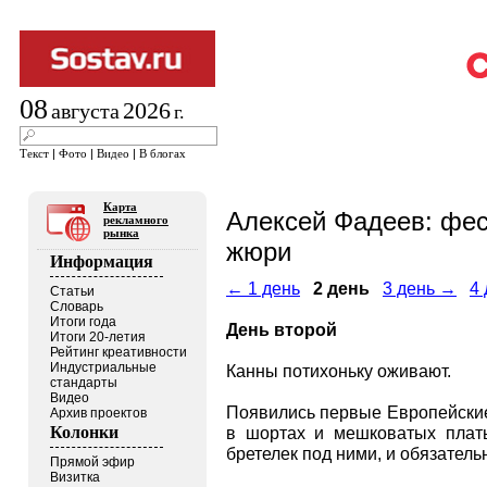
08
2026
августа
г.
Текст
|
Фото
|
Видео
|
В блогах
Карта
Алексей Фадеев: фес
рекламного
рынка
жюри
Информация
← 1 день
2 день
3 день →
4
Статьи
Словарь
Итоги года
День второй
Итоги 20-летия
Рейтинг креативности
Индустриальные
Канны потихоньку оживают.
стандарты
Видео
Появились первые Европейские
Архив проектов
Колонки
в шортах и мешковатых плать
бретелек под ними, и обязатель
Прямой эфир
Визитка