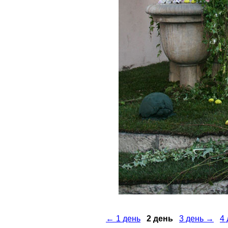
← 1 день
2 день
3 день →
4