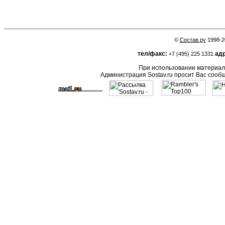
©
Состав.ру
1998-2
тел/факс:
адр
+7 (495) 225 1331
При использовании материало
Администрация Sostav.ru просит Вас сооб