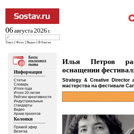
06
2026
августа
г.
Текст
|
Фото
|
Видео
|
В блогах
Карта
Илья Петров рас
рекламного
рынка
оснащении фестивал
Информация
Strategy & Creative Director
Статьи
Словарь
мастерства на фестивале Can
Итоги года
Итоги 20-летия
Рейтинг креативности
Индустриальные
стандарты
Видео
Архив проектов
Колонки
Прямой эфир
Визитка