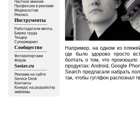
Частное мнение
Профессии в рекламе
Медиасостав
Рекласс
Инструменты
Работодатели мечты
Биржа труда
Тендер
Супермаркет
Сообщество
Например, на одном из пляже
где было здорово просто вс
Фоторепортажи
болтать о том, что произошло
Форум
продуктах: Android, Google Phon
Sostav.ru
Search предлагали набрать пол
Реклама на сайте
так, чтобы гуглфон распознал 
Service Desk
Контакты
Конкурс на разработку
эмблемы