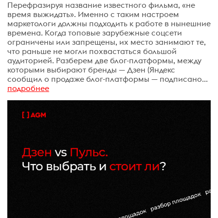
Перефразируя название известного фильма, «не
время выжидать». Именно с таким настроем
маркетологи должны подходить к работе в нынешние
времена. Когда топовые зарубежные соцсети
ограничены или запрещены, их место занимают те,
что раньше не могли похвастаться большой
аудиторией. Разберем две блог-платформы, между
которыми выбирают бренды — Дзен (Яндекс
сообщил о продаже блог-платформы — подписано...
подробнее