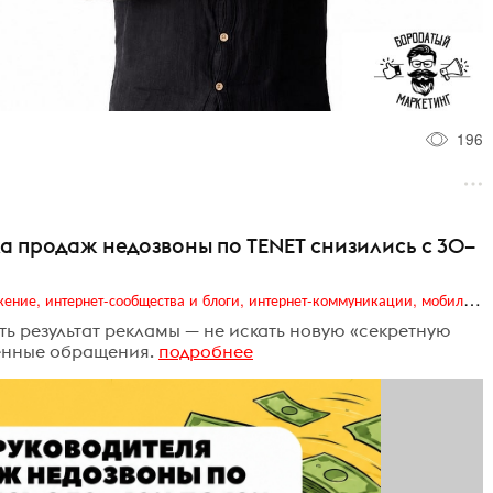
196
а продаж недозвоны по TENET снизились с 30–
Digital (web-дизайн, интернет-реклама и продвижение, интернет-сообщества и блоги, интернет-коммуникации, мобильный маркетинг, реклама на цифровых экранах)
ь результат рекламы — не искать новую «секретную
ченные обращения.
подробнее