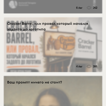
6 Авг
262
Cracker Barrel, или провал который начался
задолго до логотипа
4 Авг
391
Ваш промпт ничего не стоит?