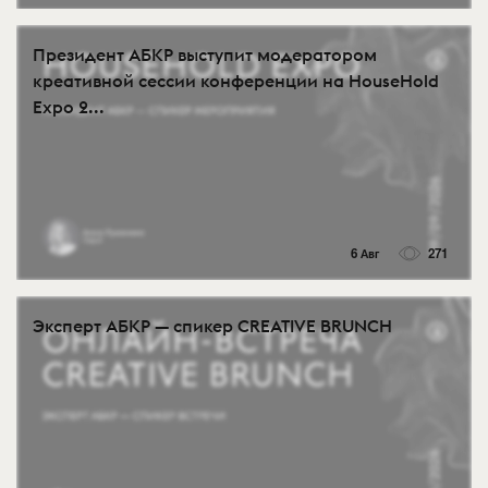
Президент АБКР выступит модератором
креативной сессии конференции на HouseHold
Expo 2...
6 Авг
271
Эксперт АБКР — спикер CREATIVE BRUNCH