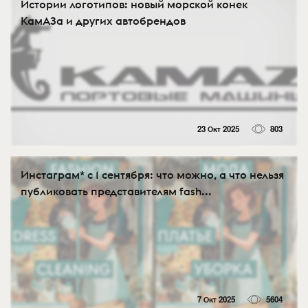
Истории логотипов: новый морской конек
КамАЗа и других автобрендов
23 Окт 2025
803
Инстаграм* с 1 сентября: что можно, а что нельзя
публиковать представителям fash...
7 Окт 2025
5604