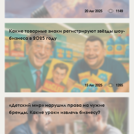
20 Авг 2025
1149
Какие товарные знаки регистрируют звёзды шоу-
бизнеса в 2025 году
15 Авг 2025
1285
«Детский мир» нарушил права на чужие
бренды. Какие уроки извлечь бизнесу?