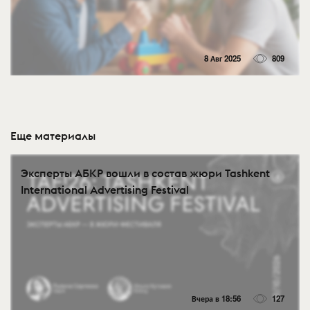
8 Авг 2025
809
Еще материалы
Эксперты АБКР вошли в состав жюри Tashkent
International Advertising Festival
Вчера в 18:56
127