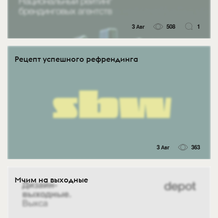
3 Авг
508
1
Рецепт успешного рефрендинга
3 Авг
363
Мчим на выходные