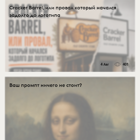
Cracker Barrel, или провал который начался
задолго до логотипа
4 Авг
401
Ваш промпт ничего не стоит?