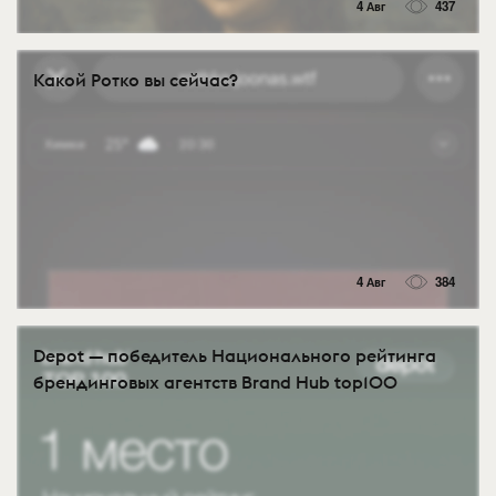
4 Авг
437
Какой Ротко вы сейчас?
4 Авг
384
Depot — победитель Национального рейтинга
брендинговых агентств Brand Hub top100