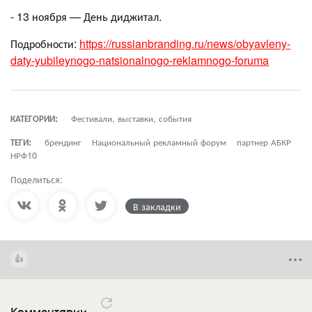
- 13 ноября — День диджитал.
Подробности:
https://russianbranding.ru/news/obyavleny-
daty-yubileynogo-natsionalnogo-reklamnogo-foruma
КАТЕГОРИИ:
Фестивали, выставки, события
ТЕГИ:
брендинг
Национальный рекламный форум
партнер АБКР
НРФ10
Поделиться:
В закладки
Комментарии