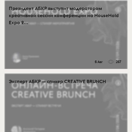
Президент АБКР выступит модератором
креативной сессии конференции на HouseHold
Expo 2...
6 Авг
287
Эксперт АБКР — спикер CREATIVE BRUNCH