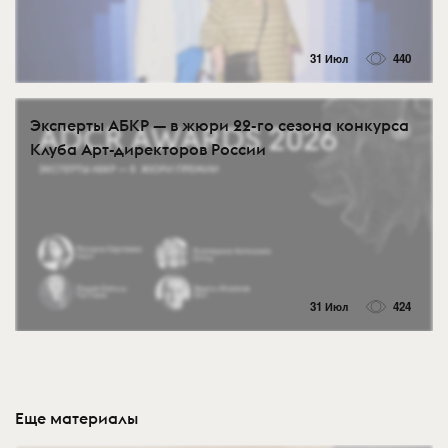
31 Июл
440
Эксперты АБКР — в жюри 22-го сезона конкурса
Клуба Арт-директоров России
31 Июл
424
Еще материалы