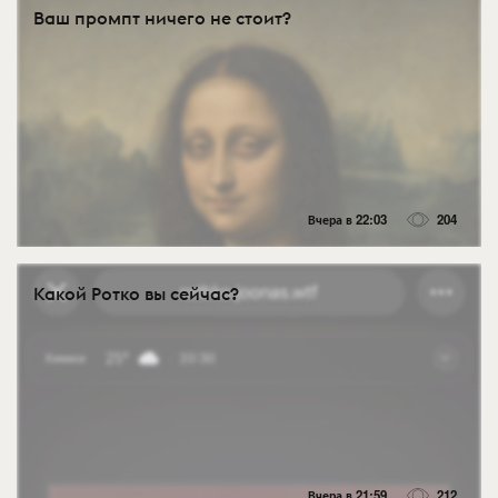
Ваш промпт ничего не стоит?
Вчера в 22:03
204
Какой Ротко вы сейчас?
Вчера в 21:59
212