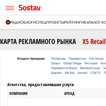
РАДИО
БЛОГИ
СПЕЦПРОЕКТЫ
РЕЙТИНГИ
КАТАЛОГ 
КАРТА РЕКЛАМНОГО РЫНКА
X5 Retai
Владеет брендами:
Пятёрочка
Перекресток
Fish House
Solano
Global Village
Рестория
Hon
Перекрёсток Впрок
Montarell (сыр)
Ч
Шарлиз
Mix Bar
Assand
СТМ ТС
П
Агентства, предоставлявшие услуги
КОМПАНИЯ
БРЕНД