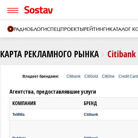
РАДИО
БЛОГИ
СПЕЦПРОЕКТЫ
РЕЙТИНГИ
КАТАЛОГ 
КАРТА РЕКЛАМНОГО РЫНКА
Citibank
Владеет брендами:
Citibank
CitiGold
CitiOne
Credit Car
Агентства, предоставлявшие услуги
КОМПАНИЯ
БРЕНД
TeMMa
Citibank