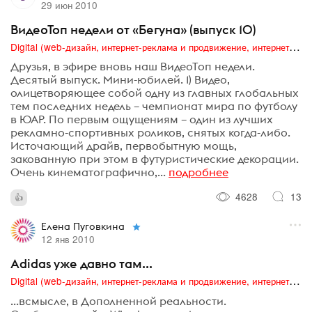
29 июн 2010
ВидеоТоп недели от «Бегуна» (выпуск 10)
Digital (web-дизайн, интернет-реклама и продвижение, интернет-сообщества и блоги, интернет-коммуникации, мобильный маркетинг, реклама на цифровых экранах)
Друзья, в эфире вновь наш ВидеоТоп недели.
Десятый выпуск. Мини-юбилей. 1) Видео,
олицетворяющее собой одну из главных глобальных
тем последних недель – чемпионат мира по футболу
в ЮАР. По первым ощущениям – один из лучших
рекламно-спортивных роликов, снятых когда-либо.
Источающий драйв, первобытную мощь,
закованную при этом в футуристические декорации.
Очень кинематографично,...
подробнее
4628
13
Елена Пуговкина
12 янв 2010
Adidas уже давно там...
Digital (web-дизайн, интернет-реклама и продвижение, интернет-сообщества и блоги, интернет-коммуникации, мобильный маркетинг, реклама на цифровых экранах)
...всмысле, в Дополненной реальности.