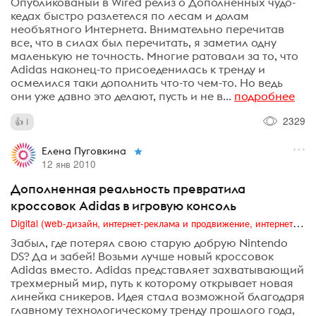
Опубликованый в Wired релиз о Дополненных чудо-
кедах быстро разлетелся по лесам и долам
необъятного Интернета. Внимательно перечитав
все, что в силах был перечитать, я заметил одну
маленькую не точность. Многие ратовали за то, что
Adidas наконец-то присоеденилась к тренду и
осмелился таки дополнить что-то чем-то. Но ведь
они уже давно это делают, пусть и не в...
подробнее
2329
1
Елена Пуговкина
12 янв 2010
Дополненная реальность превратила
кроссовок Adidas в игровую консоль
Digital (web-дизайн, интернет-реклама и продвижение, интернет-сообщества и блоги, интернет-коммуникации, мобильный маркетинг, реклама на цифровых экранах)
Забыл, где потерял свою старую добрую Nintendo
DS? Да и забей! Возьми лучше новый кроссовок
Adidas вместо. Adidas представляет захватывающий
трехмерный мир, путь к которому открывает новая
линейка сникеров. Идея стала возможной благодаря
главному технологическому тренду прошлого года,