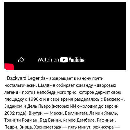
«Backyard Legends» возвращает к канону почти
ностальгически. Шалaмe собирает команду «дворовых
легенд» против непобедимого трио, которое держит свою
площадку с 1990-х и в своё время разделалось с Бекхэмом,
Зиданом и Дель Пьеро (которых ИИ омолодил до версий
2002 года). Внутри — Месси, Беллингем, Ламин Ямаль,
Тринити Родман, Бэд Банни, камео Дембеле, Рафиньи,
Педри, Вирца. Хронометраж — пять минут, режиссура —