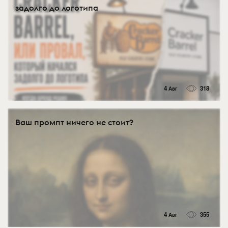
задолго до логотипа
4 Авг
318
Ваш промпт ничего не стоит?
4 Авг
355