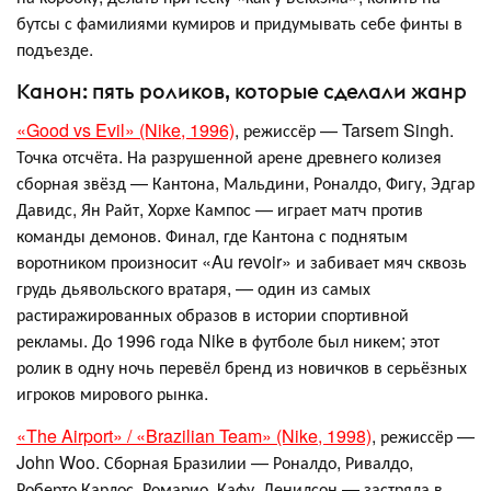
бутсы с фамилиями кумиров и придумывать себе финты в
подъезде.
Канон: пять роликов, которые сделали жанр
«Good vs Evil» (Nike, 1996)
, режиссёр — Tarsem Singh.
Точка отсчёта. На разрушенной арене древнего колизея
сборная звёзд — Кантона, Мальдини, Роналдо, Фигу, Эдгар
Давидс, Ян Райт, Хорхе Кампос — играет матч против
команды демонов. Финал, где Кантона с поднятым
воротником произносит «Au revoir» и забивает мяч сквозь
грудь дьявольского вратаря, — один из самых
растиражированных образов в истории спортивной
рекламы. До 1996 года Nike в футболе был никем; этот
ролик в одну ночь перевёл бренд из новичков в серьёзных
игроков мирового рынка.
«The Airport» / «Brazilian Team» (Nike, 1998)
, режиссёр —
John Woo. Сборная Бразилии — Роналдо, Ривалдо,
Роберто Карлос, Ромарио, Кафу, Денилсон — застряла в