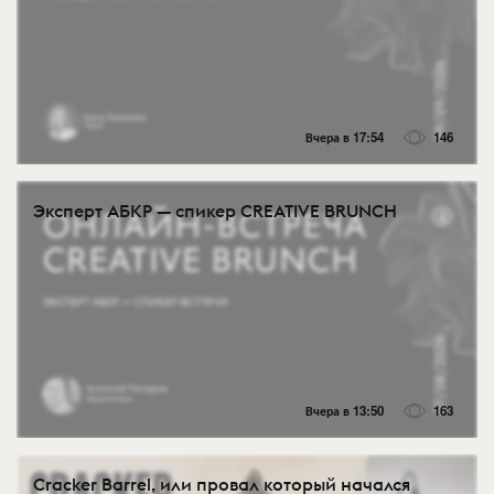
Вчера в 17:54
146
Эксперт АБКР — спикер CREATIVE BRUNCH
Вчера в 13:50
163
Cracker Barrel, или провал который начался