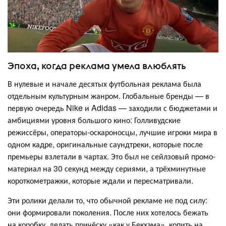
Эпоха, когда реклама умела влюблять
В нулевые и начале десятых футбольная реклама была
отдельным культурным жанром. Глобальные бренды — в
первую очередь Nike и Adidas — заходили с бюджетами и
амбициями уровня большого кино: Голливудские
режиссёры, операторы-оскароносцы, лучшие игроки мира в
одном кадре, оригинальные саундтреки, которые после
премьеры взлетали в чартах. Это был не сейлзовый промо-
материал на 30 секунд между сериями, а трёхминутные
короткометражки, которые ждали и пересматривали.
Эти ролики делали то, что обычной рекламе не под силу:
они формировали поколения. После них хотелось бежать
на коробку, делать причёску «как у Бекхэма», копить на