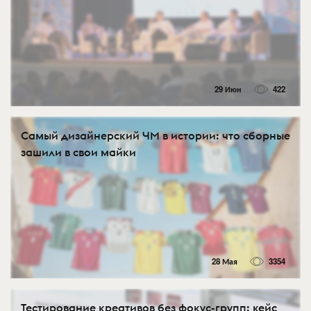
29 Июн
422
Самый дизайнерский ЧМ в истории: что сборные
зашили в свои майки
28 Мая
3354
Тестирование креативов без фокус-групп: кейс