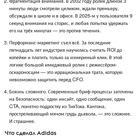
Фрагментация внимания. В 2002 году ролик длиной 3
минуты люди смотрели целиком, ждали премьеру,
обсуждали в школе и в офисе. В 2025-м у пользователя 9
секунд внимания на сторис, и любая попытка удержать
его на трёх минутах — это против течения.
Перформанс-маркетинг съел всё. За последние
пятнадцать лет индустрия научилась считать ROI до
копейки и платить только за измеримый клик. В этой
логике большой имиджевый ролик с режиссёром-
оскароносцем — это иррациональная трата, которую
невозможно защитить перед CFO.
Боязнь сложного. Современные бриф-процессы заточены
на безопасность: один инсайт, одно сообщение, один
CTA, понятно подростку из ТикТока. Кантона,
простреливающий мячом грудь дьявола, — это сложнее.
И страшнее.
Что сделал Adidas