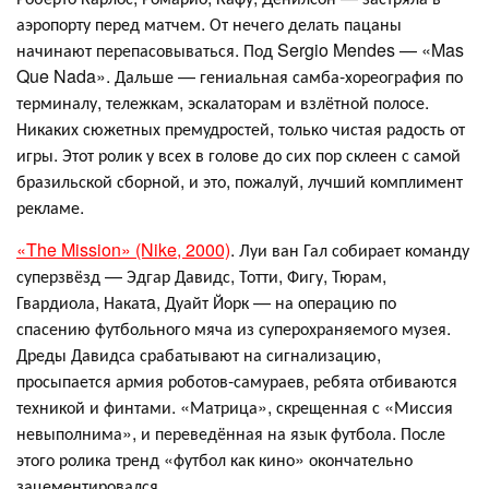
аэропорту перед матчем. От нечего делать пацаны
начинают перепасовываться. Под Sergio Mendes — «Mas
Que Nada». Дальше — гениальная самба-хореография по
терминалу, тележкам, эскалаторам и взлётной полосе.
Никаких сюжетных премудростей, только чистая радость от
игры. Этот ролик у всех в голове до сих пор склеен с самой
бразильской сборной, и это, пожалуй, лучший комплимент
рекламе.
«The Mission» (Nike, 2000)
. Луи ван Гал собирает команду
суперзвёзд — Эдгар Давидс, Тотти, Фигу, Тюрам,
Гвардиола, Накатa, Дуайт Йорк — на операцию по
спасению футбольного мяча из суперохраняемого музея.
Дреды Давидса срабатывают на сигнализацию,
просыпается армия роботов-самураев, ребята отбиваются
техникой и финтами. «Матрица», скрещенная с «Миссия
невыполнима», и переведённая на язык футбола. После
этого ролика тренд «футбол как кино» окончательно
зацементировался.