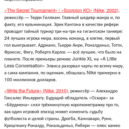
«The Secret Tournament» / «Scorpion KO» (Nike, 2002)
,
режиссёр — Терри Гиллиам. Главный шедевр жанра и, по
факту, его кульминация. Эрик Кантона в качестве рефери
проводит тайный турнир три-на-три на гигантском танкере:
24 лучших игрока мира, восемь команд, в клетке, первый
гол выигрывает. Адриано, Тьерри Анри, Роналдиньо, Тотти,
Фрэнсис, Фигу, Роберто Карлос — всё лучшее, что было на
планете. После премьеры ремикс Junkie XL на «A Little
Less Conversation» Элвиса разорвал чарты по всему миру,
а сама кампания, по оценкам, обошлась Nike примерно в
100 миллионов долларов.
«Write the Future» (Nike, 2010)
, режиссёр — Алехандро
Гонсалес Иньярриту. Будущий обладатель «Оскара» за
«Бёрдмена» снял трёхминутную короткометражку про то,
как один игровой эпизод может изменить судьбу
футболиста и целой страны. Дрогба, Каннаваро, Руни,
Криштиану Роналду, Рональдиньо, Рибери — плюс камео