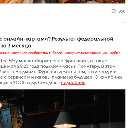
950
с онлайн-картами? Результат федеральной
 за 3 месяца
Digital (web-дизайн, интернет-реклама и продвижение, интернет-сообщества и блоги, интернет-коммуникации, мобильный маркетинг, реклама на цифровых экранах)
fee Way масштабируется по франшизе, а также
це мая 2023 года подключилась к Поинтеру. В этом
зинга Людмила Фурсова делится тем, какие задачи
те с сервисом и каковы планы на будущее. О компании
ке в 2008 году. Сегодня...
подробнее