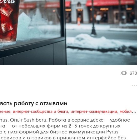
670
овать работу с отзывами
Digital (web-дизайн, интернет-реклама и продвижение, интернет-сообщества и блоги, интернет-коммуникации, мобильный маркетинг, реклама на цифровых экранах)
us. Опыт Sushiberu. Работа в сервис-деске — удобное
а — от небольших фирм из 2−5 точек до крупных
а с платформой для бизнес-коммуникации Pyrus
осервисов и отзовиков в привычном интерфейсе без