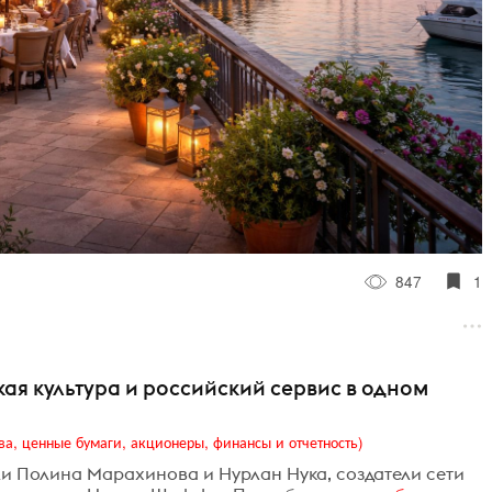
847
1
ая культура и российский сервис в одном
ва, ценные бумаги, акционеры, финансы и отчетность)
и Полина Марахинова и Нурлан Нука, создатели сети