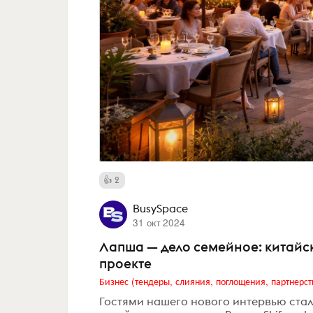
2
BusySpace
31 окт 2024
Лапша — дело семейное: китайск
проекте
Бизнес (тендеры, слияния, поглощения, партнерст
Гостями нашего нового интервью стал