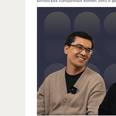
китайских лапшичных Ramen Shifu и ф