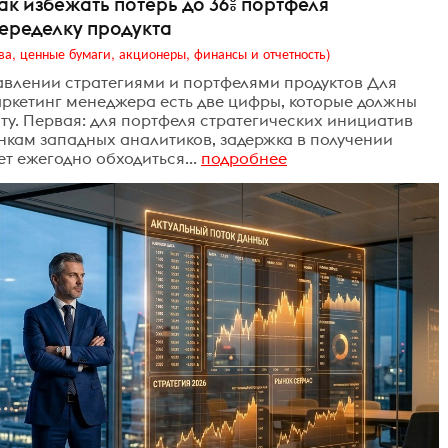
ак избежать потерь до 36% портфеля
переделку продукта
ва, ценные бумаги, акционеры, финансы и отчетность)
равлении стратегиями и портфелями продуктов Для
аркетинг менеджера есть две цифры, которые должны
ту. Первая: для портфеля стратегических инициатив
нкам западных аналитиков, задержка в получении
т ежегодно обходиться...
подробнее