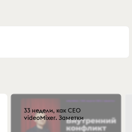
33 недели, как СЕО
videoMixer. Заметки