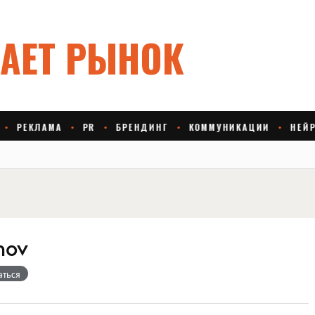
nov
аться