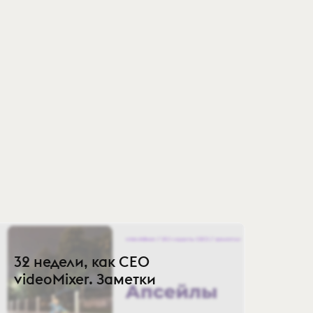
32 недели, как СЕО
videoMixer. Заметки