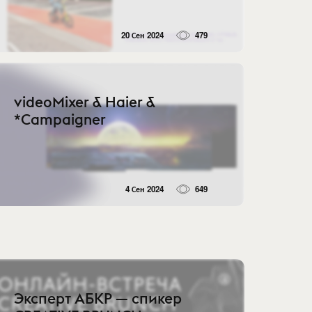
20 Сен 2024
479
videoMixer & Haier &
*Campaigner
4 Сен 2024
649
Эксперт АБКР — спикер