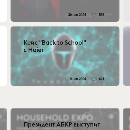
30 Сен 2024
586
Кейс "Back to School"
с Haier
9 Сен 2024
621
Президент АБКР выступит