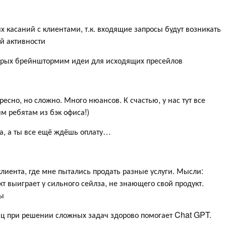
их касаний с клиентами, т.к. входящие запросы будут возникать
й активности
торых брейнштормим идеи для исходящих пресейлов
есно, но сложно. Много нюансов. К счастью, у нас тут все
м ребятам из бэк офиса!)
да, а ты все ещё ждёшь оплату…
лиента, где мне пытались продать разные услуги. Мысли:
т выиграет у сильного сейлза, не знающего свой продукт.
ды
иц при решении сложных задач здорово помогает Chat GPT.