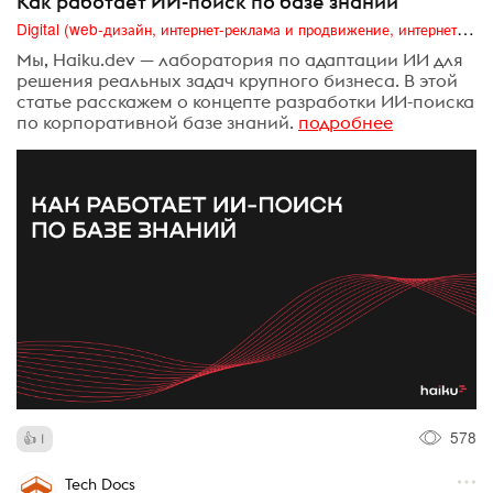
Как работает ИИ-поиск по базе знаний
Digital (web-дизайн, интернет-реклама и продвижение, интернет-сообщества и блоги, интернет-коммуникации, мобильный маркетинг, реклама на цифровых экранах)
Мы, Haiku.dev — лаборатория по адаптации ИИ для
решения реальных задач крупного бизнеса. В этой
статье расскажем о концепте разработки ИИ-поиска
по корпоративной базе знаний.
подробнее
578
1
Tech Docs