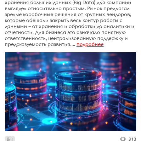
хранения больших данных (Big Data) для компании
выглядел относительно простым. Рынок предлагал
зрелые коробочные решения от крупных вендоров,
которые обещали закрыть весь контур работы с
данными – от хранения и обработки до аналитики и
отчетности. Для бизнеса это означало понятную
ответственность, централизованную поддержку и
предсказуемость развития....
подробнее
913
1