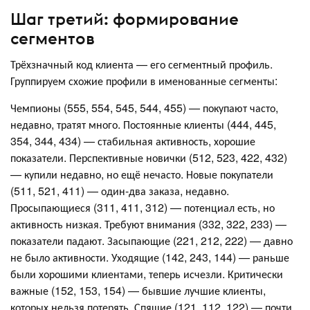
Шаг третий: формирование
сегментов
Трёхзначный код клиента — его сегментный профиль.
Группируем схожие профили в именованные сегменты:
Чемпионы (555, 554, 545, 544, 455) — покупают часто,
недавно, тратят много. Постоянные клиенты (444, 445,
354, 344, 434) — стабильная активность, хорошие
показатели. Перспективные новички (512, 523, 422, 432)
— купили недавно, но ещё нечасто. Новые покупатели
(511, 521, 411) — один-два заказа, недавно.
Просыпающиеся (311, 411, 312) — потенциал есть, но
активность низкая. Требуют внимания (332, 322, 233) —
показатели падают. Засыпающие (221, 212, 222) — давно
не было активности. Уходящие (142, 243, 144) — раньше
были хорошими клиентами, теперь исчезли. Критически
важные (152, 153, 154) — бывшие лучшие клиенты,
которых нельзя потерять. Спящие (121, 112, 122) — почти