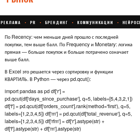
По Recency: чем меньше дней прошло с последней
покупки, тем выше балл. По Frequency и Monetary: логика
прямая — больше покупок и больше потрачено означает
выше балл.
В Excel это решается через сортировку и функции
КВАРТИЛЬ. В Python — через pd.qcut():
import pandas as pd df['r'] =
pd.qcut(df['days_since_purchase'], q=5, labels=[5,4,3,2,1])
df['f'] = pd.qcut(df['orders_count'].rank(method='first'), q=5,
labels=[1,2,3,4,5]) df['m'] = pd.qcut(df['total_revenue'], q=5,
labels=[1,2,3,4,5]) df['rfm'] = df['r'].astype(str) +
df['f'].astype(str) + df['m'].astype(str)