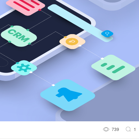
739
1