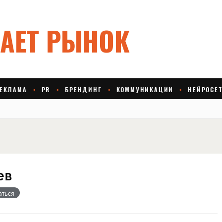
ев
аться