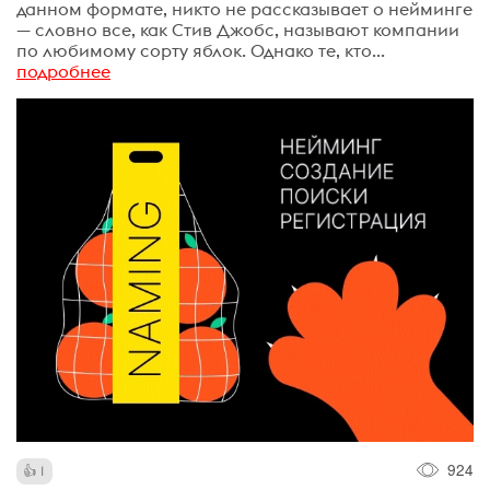
данном формате, никто не рассказывает о нейминге
— словно все, как Стив Джобс, называют компании
по любимому сорту яблок. Однако те, кто...
подробнее
924
1