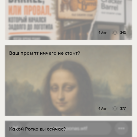
4 Авг
343
Ваш промпт ничего не стоит?
4 Авг
377
Какой Ротко вы сейчас?