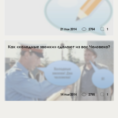
21 Ноя 2014
2764
1
Как «холодные звонки» сделают из вас Человека?
14 Ноя 2014
2795
1