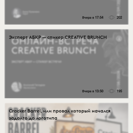
Вчера в 17:54
202
Эксперт АБКР — спикер CREATIVE BRUNCH
Вчера в 13:50
195
Cracker Barrel, или провал который начался
задолго до логотипа