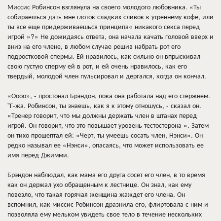
Миссис Робинсон взглянула на своего молодого любовника. «Ты
собираешься дать мне глоток сладких сливок к утреннему кофе, или
ты все еще придерживаешься принципа« никакого секса перед
игрой »?» Не дожидаясь ответа, она начала качать головой вверх и
вниз на его члене, в любом случае решив набрать рот его
подростковой спермы. Ей нравилось, как сильно он впрыскивал
свою густую сперму ей в рот, и ей очень нравилось, как его
твердый, молодой член пульсировал и дергался, когда он кончал.
«Оооо», - простонал Брэндон, пока она работала над его стержнем.
"Г-жа. Робинсон, ты знаешь, как я к этому отношусь, - сказал он.
«Тренер говорит, что мы должны держать член в штанах перед
игрой. Он говорит, что это повышает уровень тестостерона ». Затем
он тихо прошептал ей: «Черт, ты умеешь сосать член, Нэнси». Он
редко называл ее «Нэнси», опасаясь, что может использовать ее
имя перед Джимми.
Брэндон наблюдал, как мама его друга сосет его член, в то время
как он держал ухо обращенным к лестнице. Он знал, как ему
повезло, что такая горячая женщина жаждет его члена. Он
вспомнил, как миссис Робинсон дразнила его, флиртовала с ним и
позволяла ему мельком увидеть свое тело в течение нескольких