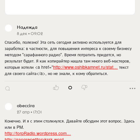
Надежда
8 дек • 09:02
Спасибо, полезно! Эта сеть сегодня активно используется для
заработка: в частности, для повышения интереса к своему бизнесу
методом "сарафанного радио". Время потратить придется, но
результат будет. Я как копирайтер нашла там много веб-мастеров,
которые хотели <a href="
http://www.oshibkamnet.ru/stat…
текст
для своего сайта</a>, но не знали, к кому обратиться.
0
obeccira
27 апр • 17:01
Конечно. И я с этим столкнулся. Давайте обсудим этот вопрос. Здесь
или в PM.
http://forpRadio.wordpress.com…
http://gangrepetitorykrsk.word…