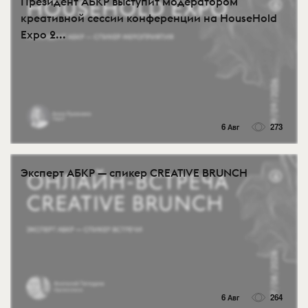
Президент АБКР выступит модератором
креативной сессии конференции на HouseHold
Expo 2...
6 Авг
273
Эксперт АБКР — спикер CREATIVE BRUNCH
6 Авг
264