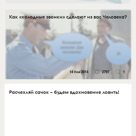
Как «холодные звонки» сделают из вас Человека?
14 Ноя 2014
2797
1
Расчехляй сачок – будем вдохновение ловить!