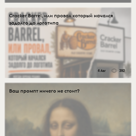
Cracker Barrel, или провал который начался
задолго до логотипа
4 Авг
392
Ваш промпт ничего не стоит?