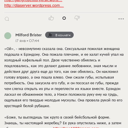
http://diaserver.wordpress.com…
0
Milford Brister
В коллеги
17 янв • 07:44
«Ой», - невозмутимо сказала она. Сексуальная пожилая женщина
подошла к Брэндону. Она пожала плечами, и ее халат кучей упал на
холодный кафельный пол. Двое чувственно обнялись и
поцеловались, как это делают давние любовники, зная мысли и
действия друг друга еще до того, как они обнялись. Он наклонил
голову вправо, а она пошла влево. Они сжали губы, испытывая
потребность. Она закусила его губу, и он пососал ее губы, прежде
чем слегка открыть их рты и переплести их языки вместе. Брэндон
ласкал ее обнаженное тело, а Нэнси положила руку ему на грудь,
ощупывая его твердые молодые мускулы. Она провела рукой по его
хрустящей белой рубашке.
«Боже, ты выглядишь так круто в своей бейсбольной форме.
Знаешь, ты настоящий жеребец? Ее рука опустилась ниже, а затем