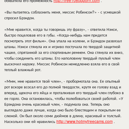
обхватила его промежность
http://free1080pporn.com
.
«Вы пытаетесь соблазнить меня, миссис Робинсон?» - с усмешкой
спросил Брэндон.
«Мне нравится, когда ты говоришь эту фразу», - ответила Нэнси,
быстро поцеловав его в губы. «Когда-нибудь нам придется
посмотреть этот фильм». Она упала на колени, и Брэндон развязал
штаны. Нэнси стянула их и игриво постучала по твердой защитной
чашке, спрятанной за его спортивным ремнем. Она стянула их вниз,
чтобы соединить его штаны. Его наполовину твердый пухлый член
выскочил наружу. Миссис Робинсон немедленно взяла его в свой
теплый влажный рот.
«Ммм, мне нравится твой член», - пробормотала она. Ее опытный
рот вскоре всосал его до полной твердости, крутя ее голову взад и
вперед, щекоча его яйца и проталкивая его твердый член глубоко в
ее горло. Она остановилась, чтобы полюбоваться своей работой. «У
Брэндона очень красивый член, - подумала она. Теперь оно
выглядело даже лучше, когда оно было блестящим и покрытым ее
слюной. Он был около семи дюймов в длину, красивый и толстый.
Насколько они ей нравились
http://www.hotmyfreecams.com
.