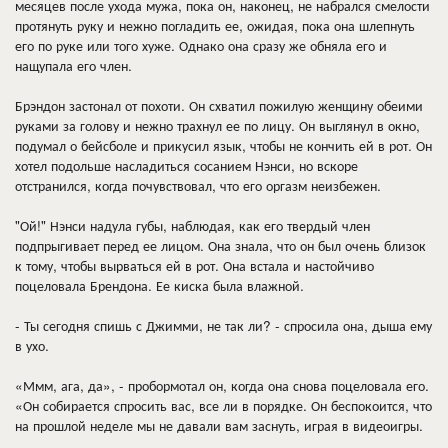
месяцев после ухода мужа, пока он, наконец, не набрался смелости
протянуть руку и нежно погладить ее, ожидая, пока она шлепнуть
его по руке или того хуже. Однако она сразу же обняла его и
нащупала его член.
Брэндон застонал от похоти. Он схватил пожилую женщину обеими
руками за голову и нежно трахнул ее по лицу. Он выглянул в окно,
подумал о бейсболе и прикусил язык, чтобы не кончить ей в рот. Он
хотел подольше насладиться сосанием Нэнси, но вскоре
отстранился, когда почувствовал, что его оргазм неизбежен.
"Ой!" Нэнси надула губы, наблюдая, как его твердый член
подпрыгивает перед ее лицом. Она знала, что он был очень близок
к тому, чтобы вырваться ей в рот. Она встала и настойчиво
поцеловала Брендона. Ее киска была влажной.
- Ты сегодня спишь с Джимми, не так ли? - спросила она, дыша ему
в ухо.
«Ммм, ага, да», - пробормотал он, когда она снова поцеловала его.
«Он собирается спросить вас, все ли в порядке. Он беспокоится, что
на прошлой неделе мы не давали вам заснуть, играя в видеоигры.