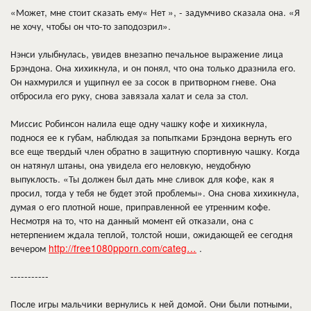
«Может, мне стоит сказать ему« Нет », - задумчиво сказала она. «Я
не хочу, чтобы он что-то заподозрил».
Нэнси улыбнулась, увидев внезапно печальное выражение лица
Брэндона. Она хихикнула, и он понял, что она только дразнила его.
Он нахмурился и ущипнул ее за сосок в притворном гневе. Она
отбросила его руку, снова завязала халат и села за стол.
Миссис Робинсон налила еще одну чашку кофе и хихикнула,
поднося ее к губам, наблюдая за попытками Брэндона вернуть его
все еще твердый член обратно в защитную спортивную чашку. Когда
он натянул штаны, она увидела его неловкую, неудобную
выпуклость. «Ты должен был дать мне сливок для кофе, как я
просил, тогда у тебя не будет этой проблемы». Она снова хихикнула,
думая о его плотной ноше, приправленной ее утренним кофе.
Несмотря на то, что на данный момент ей отказали, она с
нетерпением ждала теплой, толстой ноши, ожидающей ее сегодня
вечером
http://free1080pporn.com/categ…
.
-----------
После игры мальчики вернулись к ней домой. Они были потными,