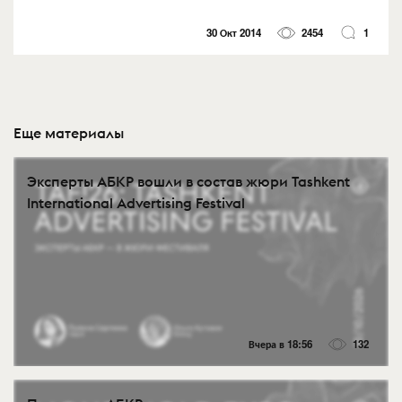
30 Окт 2014
2454
1
Еще материалы
Эксперты АБКР вошли в состав жюри Tashkent
International Advertising Festival
Вчера в 18:56
132