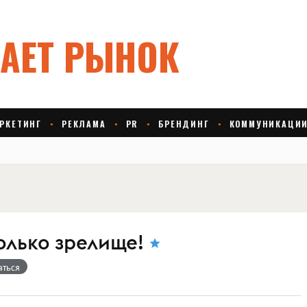
только зрелище!
аться