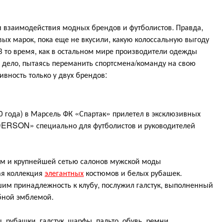
ки взаимодействия модных брендов и футболистов. Правда,
ых марок, пока еще не вкусили, какую колоссальную выгоду
В то время, как в остальном мире производители одежды
 дело, пытаясь переманить спортсмена/команду на свою
ивность только у двух брендов:
 года) в Марсель ФК «Спартак» прилетел в эксклюзивных
ERSON» специально для футболистов и руководителей
ом и крупнейшей сетью салонов мужской моды
я коллекция
элегантных
костюмов и белых рубашек.
им принадлежность к клубу, послужил галстук, выполненный
убной эмблемой.
 рубашки, галстук, шарфы, пальто, обувь, ремни.