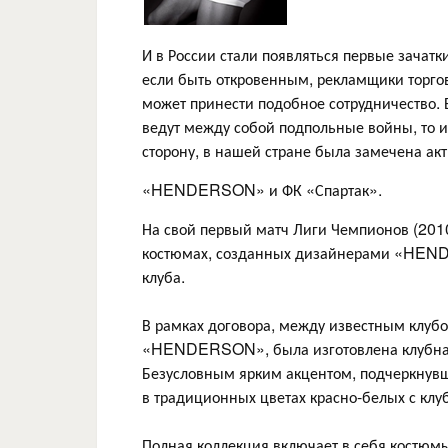
И в России стали появляться первые зачат
если быть откровенным, рекламщики торгов
может принести подобное сотрудничество. 
ведут между собой подпольные войны, то и
сторону, в нашей стране была замечена акт
«HENDERSON» и ФК «Спартак».
На свой первый матч Лиги Чемпионов (2010
костюмах, созданных дизайнерами «HEND
клуба.
В рамках договора, между известным клуб
«HENDERSON», была изготовлена клубна
Безусловным ярким акцентом, подчеркнувш
в традиционных цветах красно-белых с кл
Полная коллекция включает в себя костюмы,