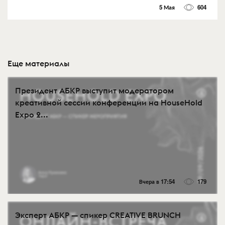
5 Мая
604
Еще материалы
Президент АБКР выступит модератором
креативной сессии конференции на HouseHold
Expo 2...
Вчера в 17:54
179
Эксперт АБКР — спикер CREATIVE BRUNCH