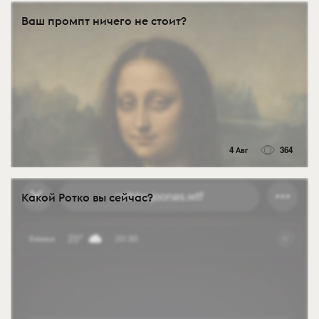
Ваш промпт ничего не стоит?
4 Авг
364
Какой Ротко вы сейчас?