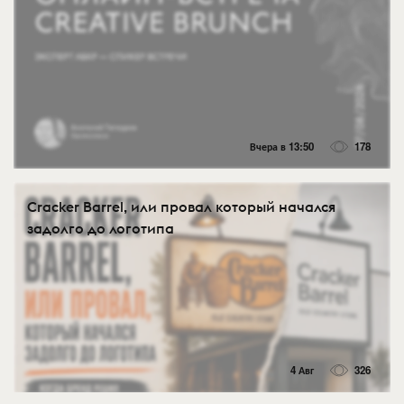
Вчера в 13:50
178
Cracker Barrel, или провал который начался
задолго до логотипа
4 Авг
326