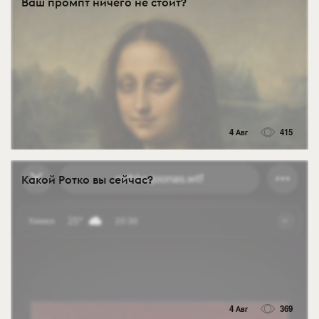
Ваш промпт ничего не стоит?
4 Авг
415
Какой Ротко вы сейчас?
4 Авг
369