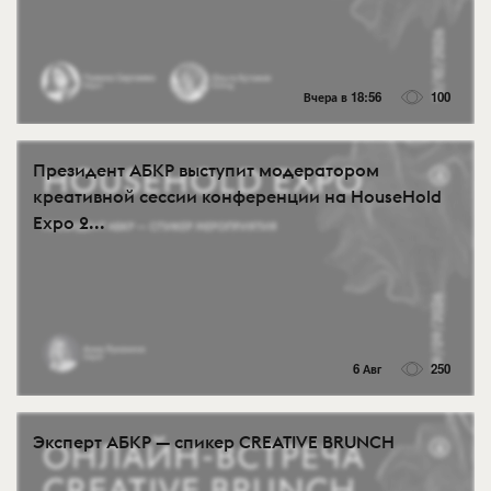
Вчера в 18:56
100
Президент АБКР выступит модератором
креативной сессии конференции на HouseHold
Expo 2...
6 Авг
250
Эксперт АБКР — спикер CREATIVE BRUNCH