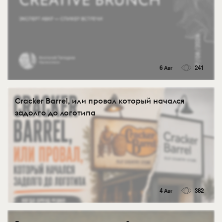
6 Авг
241
Cracker Barrel, или провал который начался
задолго до логотипа
4 Авг
382