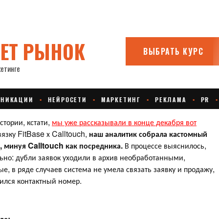
тории, кстати,
мы уже рассказывали в конце декабря вот
язку FitBase х Calltouch,
наш аналитик собрала кастомный
 минуя Calltouch как посредника.
В процессе выяснилось,
ьно: дубли заявок уходили в архив необработанными,
, в ряде случаев система не умела связать заявку и продажу,
ился контактный номер.
де: