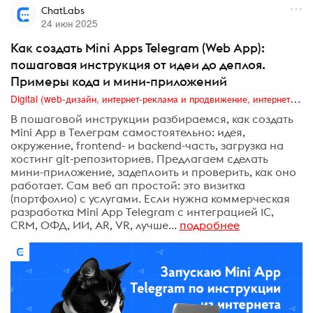
ChatLabs
24 июн 2025
Как создать Mini Apps Telegram (Web App):
пошаговая инструкция от идеи до деплоя.
Примеры кода и мини-приложений
Digital (web-дизайн, интернет-реклама и продвижение, интернет-сообщества и блоги, интернет-коммуникации, мобильный маркетинг, реклама на цифровых экранах)
В пошаговой инструкции разбираемся, как создать
Mini App в Телеграм самостоятельно: идея,
окружение, frontend- и backend-часть, загрузка на
хостинг git-репозиториев. Предлагаем сделать
мини-приложение, задеплоить и проверить, как оно
работает. Сам веб ап простой: это визитка
(портфолио) с услугами. Если нужна коммерческая
разработка Mini App Telegram с интеграцией 1С,
CRM, ОФД, ИИ, AR, VR, лучше...
подробнее