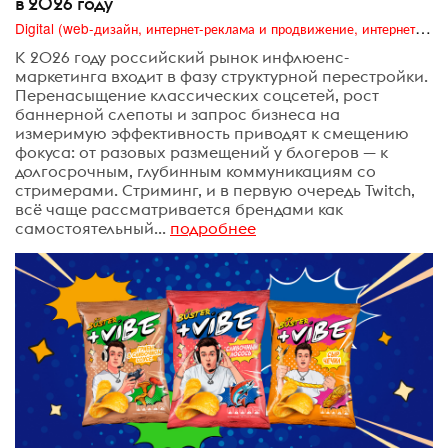
в 2026 году
Digital (web-дизайн, интернет-реклама и продвижение, интернет-сообщества и блоги, интернет-коммуникации, мобильный маркетинг, реклама на цифровых экранах)
К 2026 году российский рынок инфлюенс-
маркетинга входит в фазу структурной перестройки.
Перенасыщение классических соцсетей, рост
баннерной слепоты и запрос бизнеса на
измеримую эффективность приводят к смещению
фокуса: от разовых размещений у блогеров — к
долгосрочным, глубинным коммуникациям со
стримерами. Стриминг, и в первую очередь Twitch,
всё чаще рассматривается брендами как
самостоятельный...
подробнее