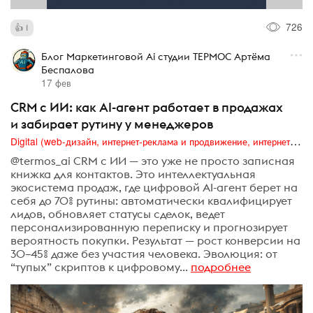
726
1
Блог Маркетинговой Ai студии ТЕРМОС Артёма
Беспалова
17 фев
CRM с ИИ: как AI-агент работает в продажах
и забирает рутину у менеджеров
Digital (web-дизайн, интернет-реклама и продвижение, интернет-сообщества и блоги, интернет-коммуникации, мобильный маркетинг, реклама на цифровых экранах)
@termos_ai CRM с ИИ — это уже не просто записная
книжка для контактов. Это интеллектуальная
экосистема продаж, где цифровой AI-агент берет на
себя до 70% рутины: автоматически квалифицирует
лидов, обновляет статусы сделок, ведет
персонализированную переписку и прогнозирует
вероятность покупки. Результат — рост конверсии на
30–45% даже без участия человека. Эволюция: от
“тупых” скриптов к цифровому...
подробнее