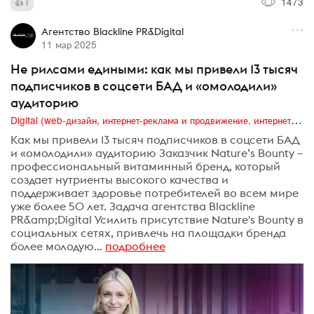
1473
1
Агентство Blackline PR&Digital
11 мар 2025
Не рилсами едиными: как мы привели 13 тысяч
подписчиков в соцсети БАД и «омолодили»
аудиторию
Digital (web-дизайн, интернет-реклама и продвижение, интернет-сообщества и блоги, интернет-коммуникации, мобильный маркетинг, реклама на цифровых экранах)
Как мы привели 13 тысяч подписчиков в соцсети БАД
и «омолодили» аудиторию Заказчик Nature’s Bounty –
профессиональный витаминный бренд, который
создает нутриенты высокого качества и
поддерживает здоровье потребителей во всем мире
уже более 50 лет. Задача агентства Blackline
PR&amp;Digital Усилить присутствие Nature's Bounty в
социальных сетях, привлечь на площадки бренда
более молодую...
подробнее