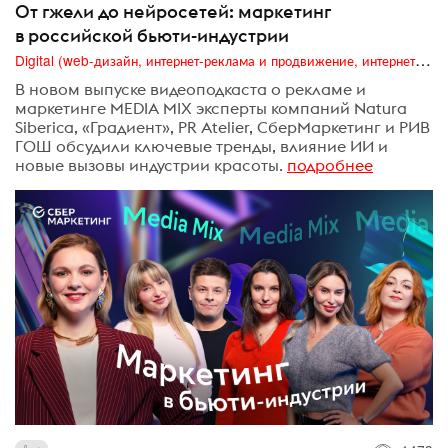
От гжели до нейросетей: маркетинг
в российской бьюти-индустрии
Digital (web-дизайн, интернет-реклама и продвижение, интернет-сообщества и блоги, интернет-коммуникации, мобильный маркетинг, реклама на цифровых экранах)
В новом выпуске видеоподкаста о рекламе и
маркетинге MEDIA MIX эксперты компаний Natura
Siberica, «Градиент», PR Atelier, СберМаркетинг и РИВ
ГОШ обсудили ключевые тренды, влияние ИИ и
новые вызовы индустрии красоты.
подробнее