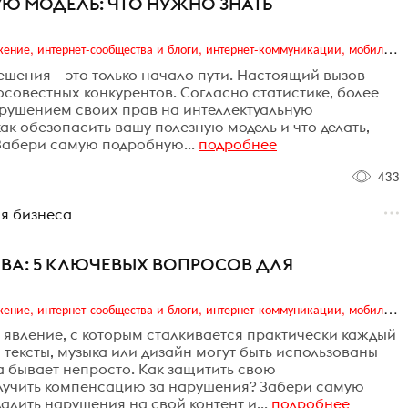
Ю МОДЕЛЬ: ЧТО НУЖНО ЗНАТЬ
Digital (web-дизайн, интернет-реклама и продвижение, интернет-сообщества и блоги, интернет-коммуникации, мобильный маркетинг, реклама на цифровых экранах)
шения – это только начало пути. Настоящий вызов –
совестных конкурентов. Согласно статистике, более
арушением своих прав на интеллектуальную
ак обезопасить вашу полезную модель и что делать,
Забери самую подробную...
подробнее
433
я бизнеса
АВА: 5 КЛЮЧЕВЫХ ВОПРОСОВ ДЛЯ
Digital (web-дизайн, интернет-реклама и продвижение, интернет-сообщества и блоги, интернет-коммуникации, мобильный маркетинг, реклама на цифровых экранах)
 явление, с которым сталкивается практически каждый
 тексты, музыка или дизайн могут быть использованы
а бывает непросто. Как защитить свою
олучить компенсацию за нарушения? Забери самую
алить нарушения на свой контент и...
подробнее