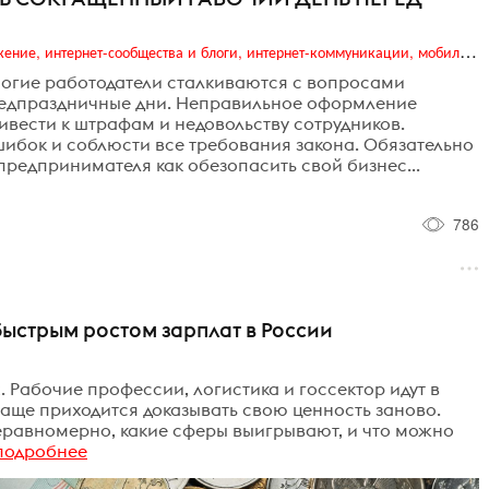
Digital (web-дизайн, интернет-реклама и продвижение, интернет-сообщества и блоги, интернет-коммуникации, мобильный маркетинг, реклама на цифровых экранах)
огие работодатели сталкиваются с вопросами
редпраздничные дни. Неправильное оформление
вести к штрафам и недовольству сотрудников.
шибок и соблюсти все требования закона. Обязательно
 предпринимателя как обезопасить свой бизнес...
786
быстрым ростом зарплат в России
х. Рабочие профессии, логистика и госсектор идут в
аще приходится доказывать свою ценность заново.
еравномерно, какие сферы выигрывают, и что можно
подробнее