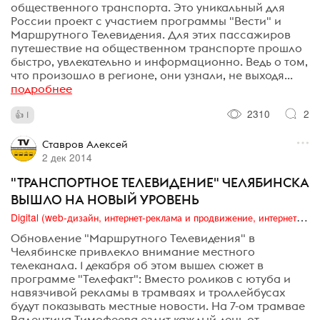
общественного транспорта. Это уникальный для
России проект с участием программы "Вести" и
Маршрутного Телевидения. Для этих пассажиров
путешествие на общественном транспорте прошло
быстро, увлекательно и информационно. Ведь о том,
что произошло в регионе, они узнали, не выходя...
подробнее
2310
2
1
Ставров Алексей
2 дек 2014
"ТРАНСПОРТНОЕ ТЕЛЕВИДЕНИЕ" ЧЕЛЯБИНСКА
ВЫШЛО НА НОВЫЙ УРОВЕНЬ
Digital (web-дизайн, интернет-реклама и продвижение, интернет-сообщества и блоги, интернет-коммуникации, мобильный маркетинг, реклама на цифровых экранах)
Обновление "Маршрутного Телевидения" в
Челябинске привлекло внимание местного
телеканала. 1 декабря об этом вышел сюжет в
программе "Телефакт": Вместо роликов с ютуба и
навязчивой рекламы в трамваях и троллейбусах
будут показывать местные новости. На 7-ом трамвае
Валентина Тимофеева ездит каждый день от