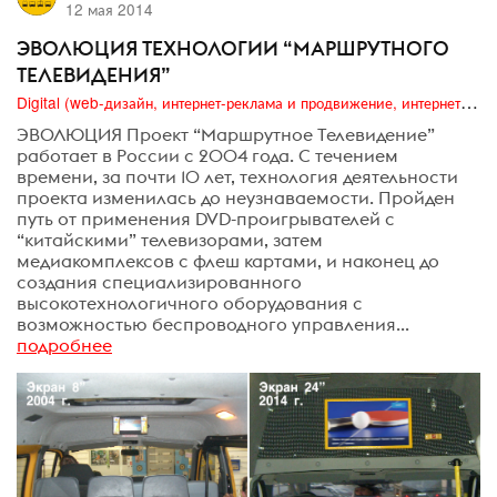
12 мая 2014
ЭВОЛЮЦИЯ ТЕХНОЛОГИИ “МАРШРУТНОГО
ТЕЛЕВИДЕНИЯ”
Digital (web-дизайн, интернет-реклама и продвижение, интернет-сообщества и блоги, интернет-коммуникации, мобильный маркетинг, реклама на цифровых экранах)
ЭВОЛЮЦИЯ Проект “Маршрутное Телевидение”
работает в России с 2004 года. С течением
времени, за почти 10 лет, технология деятельности
проекта изменилась до неузнаваемости. Пройден
путь от применения DVD-проигрывателей с
“китайскими” телевизорами, затем
медиакомплексов с флеш картами, и наконец до
создания специализированного
высокотехнологичного оборудования с
возможностью беспроводного управления...
подробнее