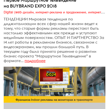
Первое Маршрутное Телевидение
на BUYBRAND EXPO 2018
Digital (web-дизайн, интернет-реклама и продвижение, интернет-сообщества и блоги, интернет-коммуникации, мобильный маркетинг, реклама на цифровых экранах)
ТЕНДЕНЦИИ Мировая тенденция по
диджитализации всех сфер нашей жизни ведет к
тому, что старые формы рекламы перестают быть
настолько эффективными как прежде и уступают
медийным поверхностям. ОПЫТ И ПАРТНЕРСТВО За
14 лет работы в рекламном бизнесе, связанном с
видеоэкранами, мы прошли большой путь. В
текущем году было принято решение о развитии
бизнес-проекта “Маршрутное Телевидение” в
формате...
подробнее