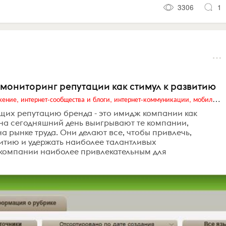
3306
1
мониторинг репутации как стимул к развитию
Digital (web-дизайн, интернет-реклама и продвижение, интернет-сообщества и блоги, интернет-коммуникации, мобильный маркетинг, реклама на цифровых экранах)
щих репутацию бренда - это имидж компании как
 на сегодняшний день выигрывают те компании,
 рынке труда. Они делают все, чтобы привлечь,
витию и удержать наиболее талантливых
 компании наиболее привлекательным для