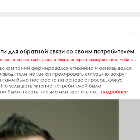
ти для обратной связи со своим потребителем
Digital (web-дизайн, интернет-реклама и продвижение, интернет-сообщества и блоги, интернет-коммуникации, мобильный маркетинг, реклама на цифровых экранах)
их компаний формировался стихийно и основывался
изводители могли контролировать ситуацию вокруг
ентами было построено на основе опросов, фокус-
. Но услышать мнение потребителей было
но было писать письма или звонить по...
подробнее