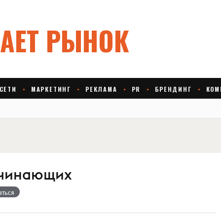
ачинающих
аться