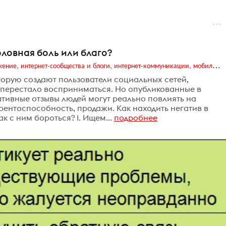
оловная боль или благо?
Digital (web-дизайн, интернет-реклама и продвижение, интернет-сообщества и блоги, интернет-коммуникации, мобильный маркетинг, реклама на цифровых экранах)
орую создают пользователи социальных сетей,
ти перестало восприниматься. Но опубликованные в
ативные отзывы людей могут реально повлиять на
рентоспособность, продажи. Как находить негатив в
к с ним бороться? 1. Ищем...
подробнее