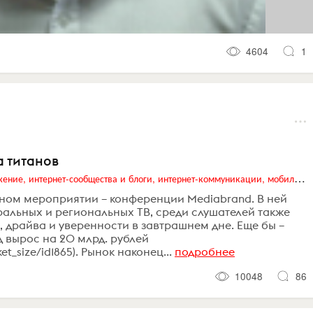
4604
1
а титанов
Digital (web-дизайн, интернет-реклама и продвижение, интернет-сообщества и блоги, интернет-коммуникации, мобильный маркетинг, реклама на цифровых экранах)
сном мероприятии – конференции Mediabrand. В ней
ральных и региональных ТВ, среди слушателей также
, драйва и уверенности в завтрашнем дне. Еще бы –
д вырос на 20 млрд. рублей
et_size/id1865). Рынок наконец...
подробнее
10048
86