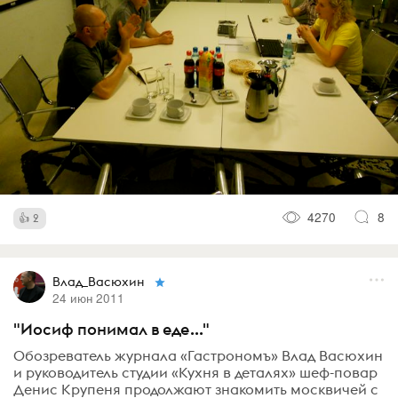
4270
8
2
Влад_Васюхин
24 июн 2011
"Иосиф понимал в еде..."
Обозреватель журнала «Гастрономъ» Влад Васюхин
и руководитель студии «Кухня в деталях» шеф-повар
Денис Крупеня продолжают знакомить москвичей с