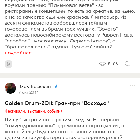
вручали премию "Пальмовая ветвь" - за
ресторанные концепции, то есть за креатив, за идею,
а не за качество еды или красиваый интерьер. Из
десяти финалистов собравшиеся тайным
голосованием выбрали трех лучших. "Золото"
досталось новосибирскому ресторану Puppen Haus,
"серебро" - московскому "Фермер Базару", а
"бронзовая ветвь" отдана "Тульской чайной"...
подробнее
5108
1
Влад_Васюхин
7 окт 2011
Golden Drum-2011: Гран-при "Восхода"
Фестивали, выставки, события
Пишу быстро и по горячим следам. На первой
"голдендрамовской" церемонии награждения, о
которой еще будет много сказано и написано,
одним из триумфаторов стал екатеринбургский