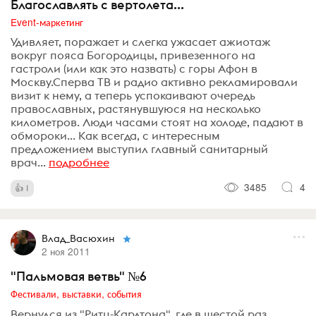
Благославлять с вертолета...
Event-маркетинг
Удивляет, поражает и слегка ужасает ажиотаж
вокруг пояса Богородицы, привезенного на
гастроли (или как это назвать) с горы Афон в
Москву.Сперва ТВ и радио активно рекламировали
визит к нему, а теперь успокаивают очередь
православных, растянувшуюся на несколько
километров. Люди часами стоят на холоде, падают в
обмороки... Как всегда, с интересным
предложением выступил главный санитарный
врач...
подробнее
3485
4
1
Влад_Васюхин
2 ноя 2011
"Пальмовая ветвь" №6
Фестивали, выставки, события
Вернулся из "Ритц-Карлтона", где в шестой раз